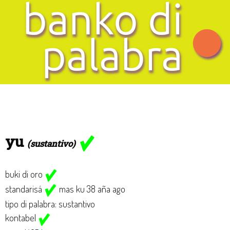
yu
(sustantivo)
buki di oro
standarisá
mas ku 38 aña ago
tipo di palabra: sustantivo
kontabel