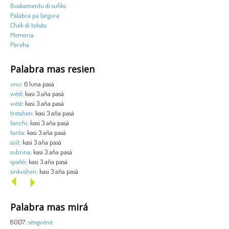
Buskamentu di sufiks
Palabra pa largura
Chèk di teksto
Memoria
Pareha
Palabra mas resien
unu
: 6 luna pasá
wèst
: kasi 3 aña pasá
wèst
: kasi 3 aña pasá
tresshen
: kasi 3 aña pasá
tanchi
: kasi 3 aña pasá
tanta
: kasi 3 aña pasá
sùit
: kasi 3 aña pasá
subrina
: kasi 3 aña pasá
spañó
: kasi 3 aña pasá
sinkushen
: kasi 3 aña pasá
Palabra mas mirá
8007:
sènguènè