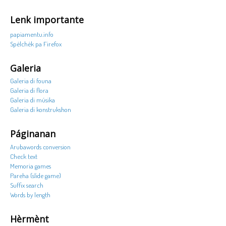
Lenk importante
papiamentu.info
Spèlchèk pa Firefox
Galeria
Galeria di founa
Galeria di flora
Galeria di músika
Galeria di konstrukshon
Páginanan
Arubawords conversion
Check text
Memoria games
Pareha (slide game)
Suffix search
Words by length
Hèrmènt