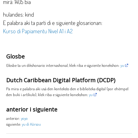
mirá: 1405 bia
hulandes: kind
E palabra aki ta parti di e siguiente glosarionan:
Kurso di Papiamentu Nivel A1 i A2
Glosbe
Glosbe ta un dikshonario internashonal, klek riba e siguiente konekshon:
yu
Dutch Caribbean Digital Platform (DCDP)
Pa mira e palabra aki usá den konteksto den e biblioteka digital (por ehèmpel
den buki i artíkulo), klek riba e siguiente konekshon:
yu
anterior i siguiente
anterior:
yoyo
siguiente:
yu di Kòrsou