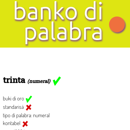
trinta
(numeral)
buki di oro
standarisá
tipo di palabra: numeral
kontabel