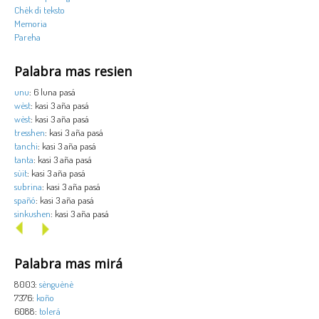
Chèk di teksto
Memoria
Pareha
Palabra mas resien
unu
: 6 luna pasá
wèst
: kasi 3 aña pasá
wèst
: kasi 3 aña pasá
tresshen
: kasi 3 aña pasá
tanchi
: kasi 3 aña pasá
tanta
: kasi 3 aña pasá
sùit
: kasi 3 aña pasá
subrina
: kasi 3 aña pasá
spañó
: kasi 3 aña pasá
sinkushen
: kasi 3 aña pasá
Palabra mas mirá
8003:
sènguènè
7376:
koño
6088:
tolerá