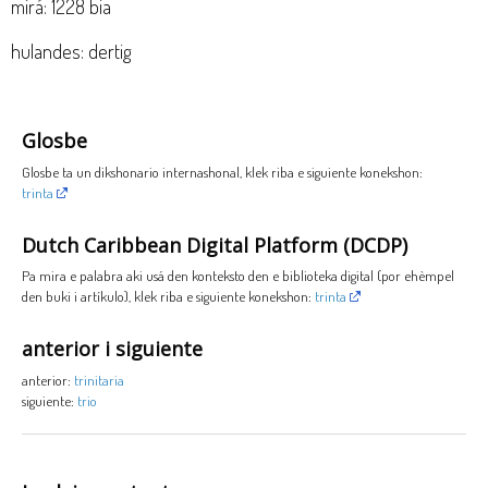
mirá: 1228 bia
hulandes: dertig
Glosbe
Glosbe ta un dikshonario internashonal, klek riba e siguiente konekshon:
trinta
Dutch Caribbean Digital Platform (DCDP)
Pa mira e palabra aki usá den konteksto den e biblioteka digital (por ehèmpel
den buki i artíkulo), klek riba e siguiente konekshon:
trinta
anterior i siguiente
anterior:
trinitaria
siguiente:
trio