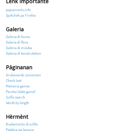
Lenk importante
papiamentu.info
Spèlchèk pa Firefox
Galeria
Galeria di founa
Galeria di flora
Galeria di músika
Galeria di konstrukshon
Páginanan
Arubawords conversion
Check text
Memoria games
Pareha (slide game)
Suffix search
Words by length
Hèrmènt
Buskamentu di sufiks
Palabra pa largura