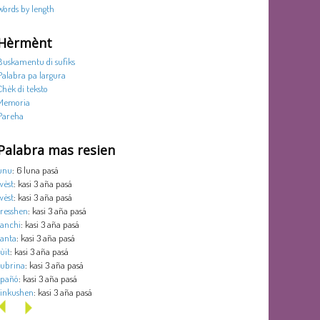
Words by length
Hèrmènt
Buskamentu di sufiks
Palabra pa largura
Chèk di teksto
Memoria
Pareha
Palabra mas resien
unu
: 6 luna pasá
wèst
: kasi 3 aña pasá
wèst
: kasi 3 aña pasá
tresshen
: kasi 3 aña pasá
tanchi
: kasi 3 aña pasá
tanta
: kasi 3 aña pasá
sùit
: kasi 3 aña pasá
subrina
: kasi 3 aña pasá
spañó
: kasi 3 aña pasá
sinkushen
: kasi 3 aña pasá