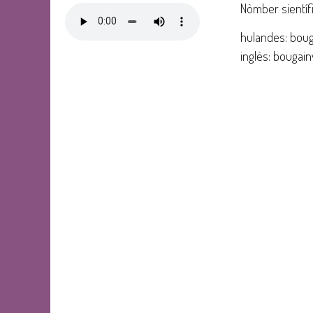
Nòmber sientífi
hulandes: bouga
inglès: bougainv