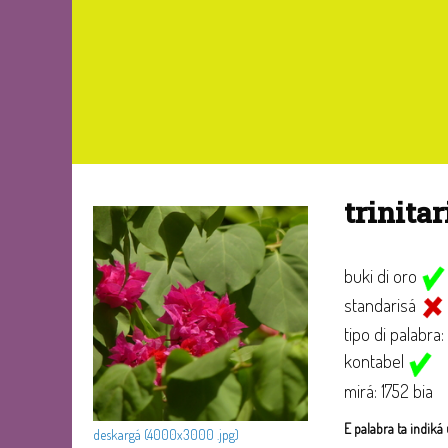
trinita
buki di oro
standarisá
tipo di palabra:
kontabel
mirá: 1752 bia
E palabra ta indiká 
deskargá (4000x3000 .jpg)