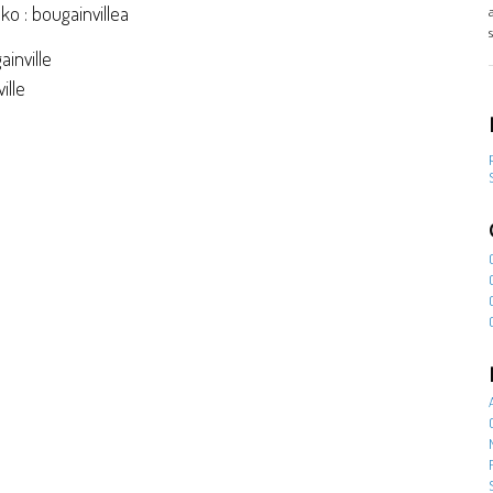
ko : bougainvillea
inville
ille