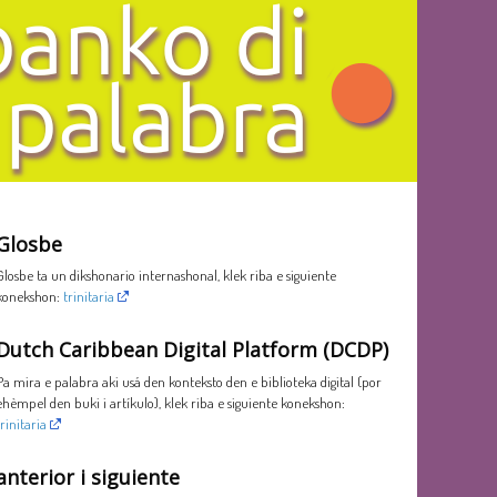
Glosbe
Glosbe ta un dikshonario internashonal, klek riba e siguiente
konekshon:
trinitaria
Dutch Caribbean Digital Platform (DCDP)
Pa mira e palabra aki usá den konteksto den e biblioteka digital (por
ehèmpel den buki i artíkulo), klek riba e siguiente konekshon:
trinitaria
anterior i siguiente