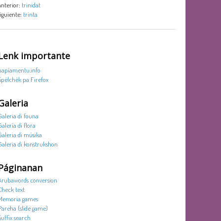
anterior:
trinidat
siguiente:
trinta
Lenk importante
papiamentu.info
Spèlchèk pa Firefox
Galeria
Galeria di founa
Galeria di flora
Galeria di músika
Galeria di konstrukshon
Páginanan
Arubawords conversion
Check text
Memoria games
Pareha (slide game)
Suffix search