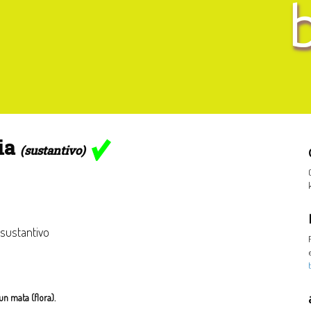
ria
(sustantivo)
 sustantivo
un mata (flora).