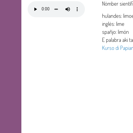
Nòmber sientífi
hulandes: limo
inglès: lime
spañjo: limón
E palabra aki ta
Kurso di Papiam