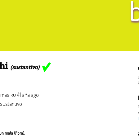
hi
(sustantivo)
mas ku 41 aña ago
 sustantivo
un mata (flora).