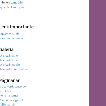
anterior:
Lamuèrtè
siguiente:
lamungras
Lenk importante
papiamentu.info
Spèlchèk pa Firefox
Galeria
Galeria di founa
Galeria di flora
Galeria di músika
Galeria di konstrukshon
Páginanan
Arubawords conversion
Check text
Memoria games
Pareha (slide game)
Suffix search