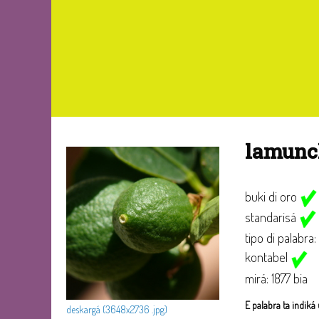
lamunc
buki di oro
standarisá
tipo di palabra:
kontabel
mirá: 1877 bia
E palabra ta indiká 
deskargá (3648x2736 .jpg)