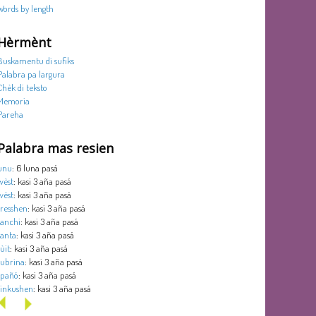
Words by length
Hèrmènt
Buskamentu di sufiks
Palabra pa largura
Chèk di teksto
Memoria
Pareha
Palabra mas resien
unu
: 6 luna pasá
wèst
: kasi 3 aña pasá
wèst
: kasi 3 aña pasá
tresshen
: kasi 3 aña pasá
tanchi
: kasi 3 aña pasá
tanta
: kasi 3 aña pasá
sùit
: kasi 3 aña pasá
subrina
: kasi 3 aña pasá
spañó
: kasi 3 aña pasá
sinkushen
: kasi 3 aña pasá