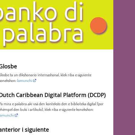
Glosbe
Glosbe ta un dikshonario internashonal, klek riba e siguiente
konekshon:
lamunchi
Dutch Caribbean Digital Platform (DCDP)
Pa mira e palabra aki usá den konteksto den e biblioteka digital (por
ehèmpel den buki i artíkulo), klek riba e siguiente konekshon:
lamunchi
anterior i siguiente