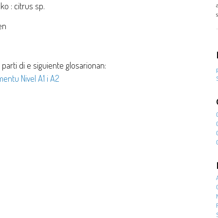
ko : citrus sp.
en
 parti di e siguiente glosarionan:
entu Nivel A1 i A2