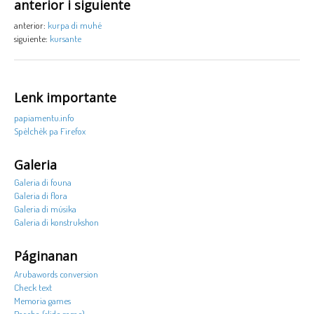
anterior i siguiente
anterior:
kurpa di muhé
siguiente:
kursante
Lenk importante
papiamentu.info
Spèlchèk pa Firefox
Galeria
Galeria di founa
Galeria di flora
Galeria di músika
Galeria di konstrukshon
Páginanan
Arubawords conversion
Check text
Memoria games
Pareha (slide game)