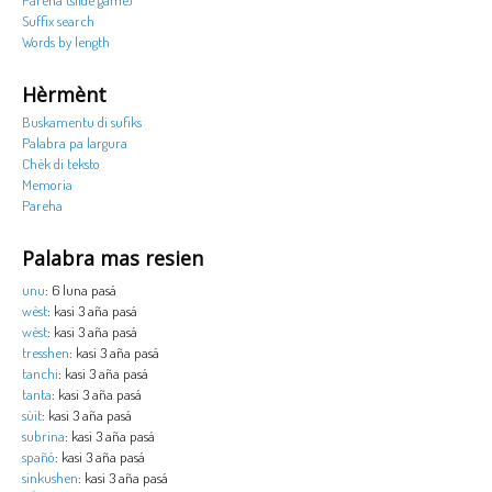
Suffix search
Words by length
Hèrmènt
Buskamentu di sufiks
Palabra pa largura
Chèk di teksto
Memoria
Pareha
Palabra mas resien
unu
: 6 luna pasá
wèst
: kasi 3 aña pasá
wèst
: kasi 3 aña pasá
tresshen
: kasi 3 aña pasá
tanchi
: kasi 3 aña pasá
tanta
: kasi 3 aña pasá
sùit
: kasi 3 aña pasá
subrina
: kasi 3 aña pasá
spañó
: kasi 3 aña pasá
sinkushen
: kasi 3 aña pasá