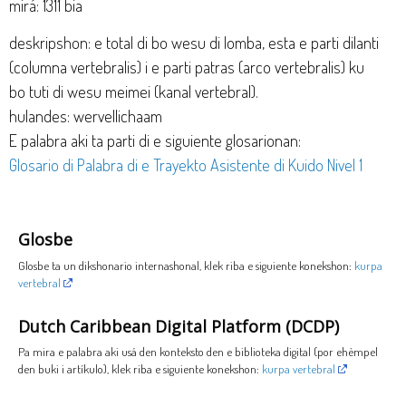
mirá: 1311 bia
deskripshon: e total di bo wesu di lomba, esta e parti dilanti
(columna vertebralis) i e parti patras (arco vertebralis) ku
bo tuti di wesu meimei (kanal vertebral).
hulandes: wervellichaam
E palabra aki ta parti di e siguiente glosarionan:
Glosario di Palabra di e Trayekto Asistente di Kuido Nivel 1
Glosbe
Glosbe ta un dikshonario internashonal, klek riba e siguiente konekshon:
kurpa
vertebral
Dutch Caribbean Digital Platform (DCDP)
Pa mira e palabra aki usá den konteksto den e biblioteka digital (por ehèmpel
den buki i artíkulo), klek riba e siguiente konekshon:
kurpa vertebral