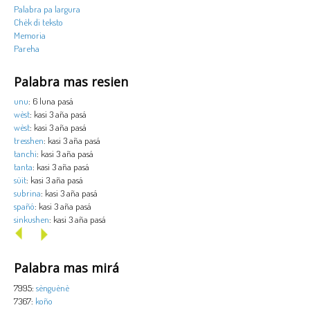
Palabra pa largura
Chèk di teksto
Memoria
Pareha
Palabra mas resien
unu
: 6 luna pasá
wèst
: kasi 3 aña pasá
wèst
: kasi 3 aña pasá
tresshen
: kasi 3 aña pasá
tanchi
: kasi 3 aña pasá
tanta
: kasi 3 aña pasá
sùit
: kasi 3 aña pasá
subrina
: kasi 3 aña pasá
spañó
: kasi 3 aña pasá
sinkushen
: kasi 3 aña pasá
Palabra mas mirá
7995:
sènguènè
7367:
koño