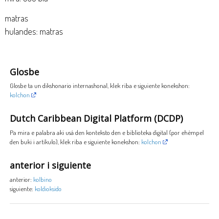
matras
hulandes: matras
Glosbe
Glosbe ta un dikshonario internashonal, klek riba e siguiente konekshon:
kolchon
Dutch Caribbean Digital Platform (DCDP)
Pa mira e palabra aki usá den konteksto den e biblioteka digital (por ehèmpel
den buki i artíkulo), klek riba e siguiente konekshon:
kolchon
anterior i siguiente
anterior:
kolbino
siguiente:
koldioksido