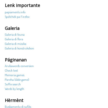
Lenk importante
papiamentu.info
Spèlchèk pa Firefox
Galeria
Galeria di founa
Galeria di flora
Galeria di músika
Galeria di konstrukshon
Páginanan
Arubawords conversion
Check text
Memoria games
Pareha (slide game)
Suffix search
Words by length
Hèrmènt
Buskamentu di sufiks