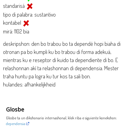
standarisá
tipo di palabra: sustantivo
kontabel
mirá: 1102 bia
deskripshon: den bo trabou bo ta dependé hopi biaha di
otronan pa bo kumpli ku bo trabou di forma adekuá,
mientras ku e reseptor di kuido ta dependiente di bo. E
relashonnan akí ta relashonnan di dependensia. Mester
traha huntu pa logra ku tur kos ta sali bon.
hulandes: afhankelijkheid
Glosbe
Glosbe ta un dikshonario internashonal, klek riba e siguiente konekshon:
dependensia