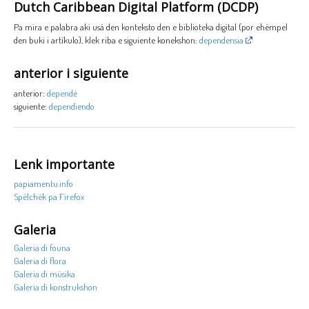
Dutch Caribbean Digital Platform (DCDP)
Pa mira e palabra aki usá den konteksto den e biblioteka digital (por ehèmpel
den buki i artíkulo), klek riba e siguiente konekshon:
dependensia
anterior i siguiente
anterior:
dependé
siguiente:
dependiendo
Lenk importante
papiamentu.info
Spèlchèk pa Firefox
Galeria
Galeria di founa
Galeria di flora
Galeria di músika
Galeria di konstrukshon