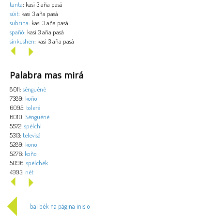
tanta
: kasi 3 aña pasá
sùit
: kasi 3 aña pasá
subrina
: kasi 3 aña pasá
spañó
: kasi 3 aña pasá
sinkushen
: kasi 3 aña pasá
Palabra mas mirá
8011:
sènguènè
7389:
koño
6095:
tolerá
6010:
Sènguènè
5572:
spèlchi
5313:
televisá
5289:
kono
5276:
koño
5096:
spèlchèk
4993:
nèt
bai bèk na página inisio