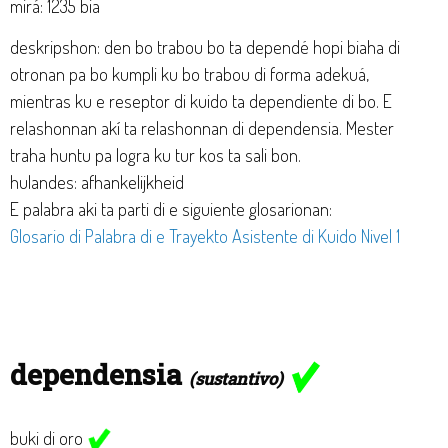
mirá: 1235 bia
deskripshon: den bo trabou bo ta dependé hopi biaha di
otronan pa bo kumpli ku bo trabou di forma adekuá,
mientras ku e reseptor di kuido ta dependiente di bo. E
relashonnan akí ta relashonnan di dependensia. Mester
traha huntu pa logra ku tur kos ta sali bon.
hulandes: afhankelijkheid
E palabra aki ta parti di e siguiente glosarionan:
Glosario di Palabra di e Trayekto Asistente di Kuido Nivel 1
dependensia
(sustantivo)
buki di oro