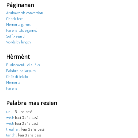
Páginanan
Arubawords conversion
Check text
Memoria games
Pareha (slide game)
Suffix search
Words by length
Hèrmènt
Buskamentu di sufiks
Palabra pa largura
Chèk di teksto
Memoria
Pareha
Palabra mas resien
unu
: 6 luna pasá
wèst
: kasi 3 aña pasá
wèst
: kasi 3 aña pasá
tresshen
: kasi 3 aña pasá
tanchi
: kasi 3 aña pasá