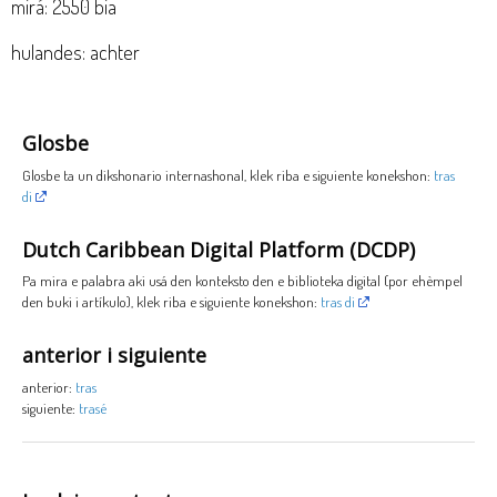
mirá: 2550 bia
hulandes: achter
Glosbe
Glosbe ta un dikshonario internashonal, klek riba e siguiente konekshon:
tras
di
Dutch Caribbean Digital Platform (DCDP)
Pa mira e palabra aki usá den konteksto den e biblioteka digital (por ehèmpel
den buki i artíkulo), klek riba e siguiente konekshon:
tras di
anterior i siguiente
anterior:
tras
siguiente:
trasé