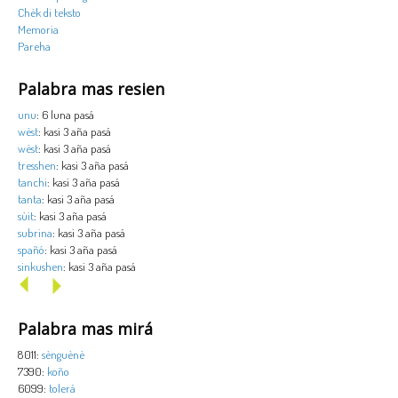
Chèk di teksto
Memoria
Pareha
Palabra mas resien
unu
: 6 luna pasá
wèst
: kasi 3 aña pasá
wèst
: kasi 3 aña pasá
tresshen
: kasi 3 aña pasá
tanchi
: kasi 3 aña pasá
tanta
: kasi 3 aña pasá
sùit
: kasi 3 aña pasá
subrina
: kasi 3 aña pasá
spañó
: kasi 3 aña pasá
sinkushen
: kasi 3 aña pasá
Palabra mas mirá
8011:
sènguènè
7390:
koño
6099:
tolerá