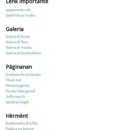
Lenk importante
papiamentu.info
Spèlchèk pa Firefox
Galeria
Galeria di founa
Galeria di flora
Galeria di músika
Galeria di konstrukshon
Páginanan
Arubawords conversion
Check text
Memoria games
Pareha (slide game)
Suffix search
Words by length
Hèrmènt
Buskamentu di sufiks
Palabra pa largura