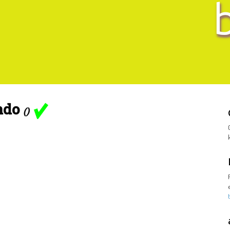
ndo
()