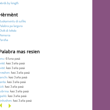
Words by length
Hèrmènt
Buskamentu di sufiks
Palabra pa largura
Chèk di teksto
Memoria
Pareha
Palabra mas resien
unu
: 6 luna pasá
wèst
: kasi 3 aña pasá
wèst
: kasi 3 aña pasá
tresshen
: kasi 3 aña pasá
tanchi
: kasi 3 aña pasá
tanta
: kasi 3 aña pasá
sùit
: kasi 3 aña pasá
subrina
: kasi 3 aña pasá
spañó
: kasi 3 aña pasá
sinkushen
: kasi 3 aña pasá