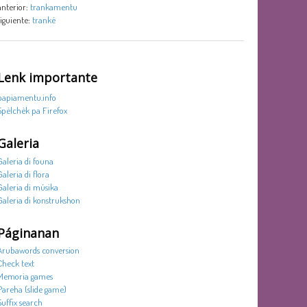
anterior:
trankamentu
siguiente:
tranké
Lenk importante
papiamentu.info
Spèlchèk pa Firefox
Galeria
Galeria di founa
Galeria di flora
Galeria di músika
Galeria di konstrukshon
Páginanan
Arubawords conversion
Check text
Memoria games
Pareha (slide game)
Suffix search