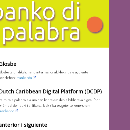
Glosbe
Glosbe ta un dikshonario internashonal, klek riba e siguiente
konekshon:
trankando
Dutch Caribbean Digital Platform (DCDP)
Pa mira e palabra aki usá den konteksto den e biblioteka digital (por
ehèmpel den buki i artíkulo), klek riba e siguiente konekshon:
trankando
anterior i siguiente