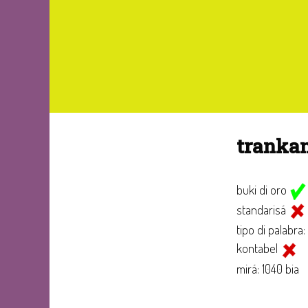
tranka
buki di oro
standarisá
tipo di palabra:
kontabel
mirá: 1040 bia