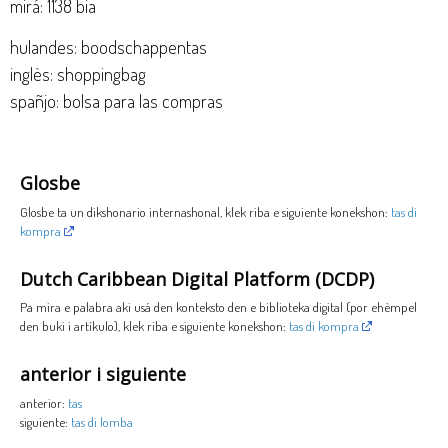
mirá: 1138 bia
hulandes: boodschappentas
inglès: shoppingbag
spañjo: bolsa para las compras
Glosbe
Glosbe ta un dikshonario internashonal, klek riba e siguiente konekshon:
tas di
kompra
Dutch Caribbean Digital Platform (DCDP)
Pa mira e palabra aki usá den konteksto den e biblioteka digital (por ehèmpel
den buki i artíkulo), klek riba e siguiente konekshon:
tas di kompra
anterior i siguiente
anterior:
tas
siguiente:
tas di lomba