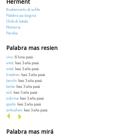
Hèrmènt
Buskamentu di sufiks
Palabra pa largura
Chèk di teksto
Memoria
Pareha
Palabra mas resien
unu
: 6 luna pasá
wèst
: kasi 3 aña pasá
wèst
: kasi 3 aña pasá
tresshen
: kasi 3 aña pasá
tanchi
: kasi 3 aña pasá
tanta
: kasi 3 aña pasá
sùit
: kasi 3 aña pasá
subrina
: kasi 3 aña pasá
spañó
: kasi 3 aña pasá
sinkushen
: kasi 3 aña pasá
Palabra mas mirá