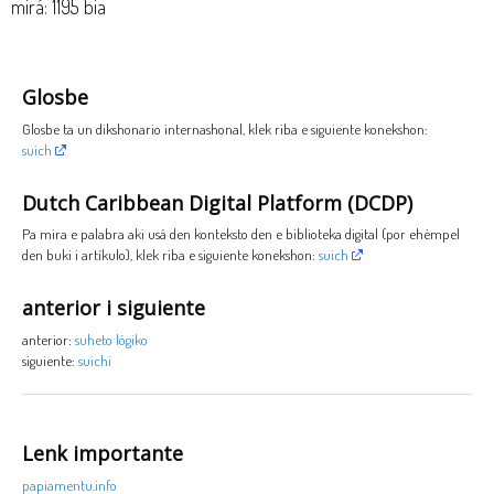
mirá: 1195 bia
Glosbe
Glosbe ta un dikshonario internashonal, klek riba e siguiente konekshon:
suich
Dutch Caribbean Digital Platform (DCDP)
Pa mira e palabra aki usá den konteksto den e biblioteka digital (por ehèmpel
den buki i artíkulo), klek riba e siguiente konekshon:
suich
anterior i siguiente
anterior:
suheto lógiko
siguiente:
suichi
Lenk importante
papiamentu.info