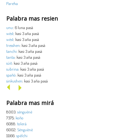
Pareha
Palabra mas resien
unu
: 6 luna pasá
wèst
: kasi 3 aña pasá
wèst
: kasi 3 aña pasá
tresshen
: kasi 3 aña pasá
tanchi
: kasi 3 aña pasá
tanta
: kasi 3 aña pasá
sùit
: kasi 3 aña pasá
subrina
: kasi 3 aña pasá
spañó
: kasi 3 aña pasá
sinkushen
: kasi 3 aña pasá
Palabra mas mirá
8003:
sènguènè
7375:
koño
6088:
tolerá
6002:
Sènguènè
5566:
spèlchi