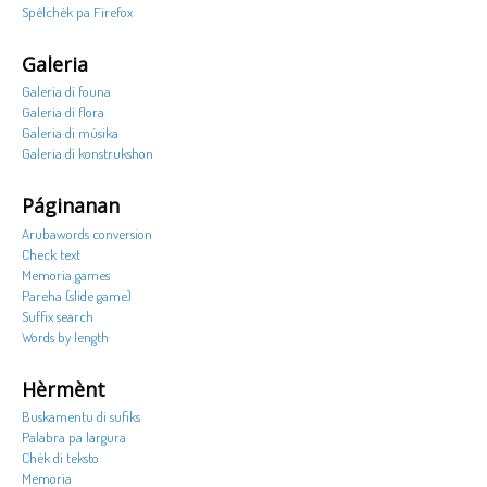
Spèlchèk pa Firefox
Galeria
Galeria di founa
Galeria di flora
Galeria di músika
Galeria di konstrukshon
Páginanan
Arubawords conversion
Check text
Memoria games
Pareha (slide game)
Suffix search
Words by length
Hèrmènt
Buskamentu di sufiks
Palabra pa largura
Chèk di teksto
Memoria