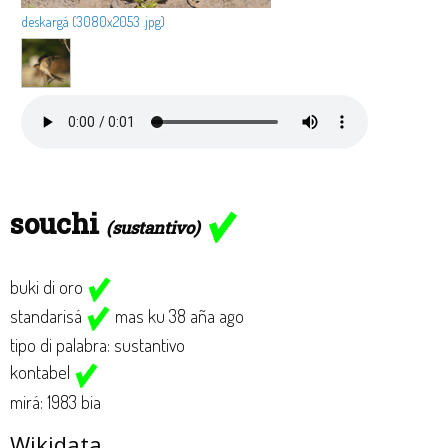
deskargá (3080x2053 .jpg)
souchi
(sustantivo)
buki di oro
standarisá
mas ku 38 aña ago
tipo di palabra: sustantivo
kontabel
mirá: 1983 bia
Wikidata