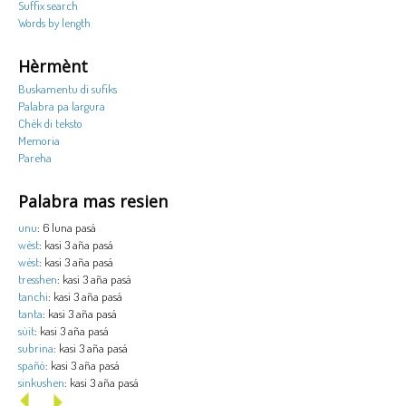
Suffix search
Words by length
Hèrmènt
Buskamentu di sufiks
Palabra pa largura
Chèk di teksto
Memoria
Pareha
Palabra mas resien
unu
: 6 luna pasá
wèst
: kasi 3 aña pasá
wèst
: kasi 3 aña pasá
tresshen
: kasi 3 aña pasá
tanchi
: kasi 3 aña pasá
tanta
: kasi 3 aña pasá
sùit
: kasi 3 aña pasá
subrina
: kasi 3 aña pasá
spañó
: kasi 3 aña pasá
sinkushen
: kasi 3 aña pasá