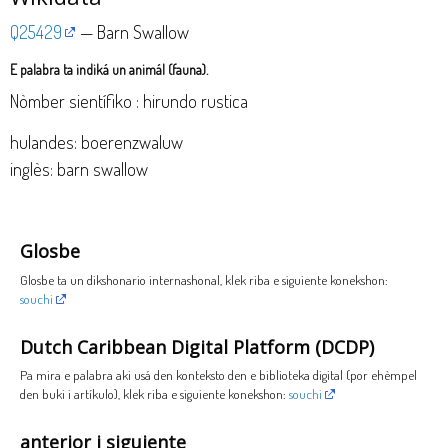
Q25429
— Barn Swallow
E palabra ta indiká un animál (fauna).
Nòmber sientífiko : hirundo rustica
hulandes: boerenzwaluw
inglès: barn swallow
Glosbe
Glosbe ta un dikshonario internashonal, klek riba e siguiente konekshon:
souchi
Dutch Caribbean Digital Platform (DCDP)
Pa mira e palabra aki usá den konteksto den e biblioteka digital (por ehèmpel
den buki i artíkulo), klek riba e siguiente konekshon:
souchi
anterior i siguiente