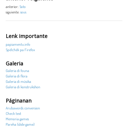
anterior:
Soto
siguiente:
sous
Lenk importante
papiamentu.info
Spèlchèk pa Firefox
Galeria
Galeria di founa
Galeria di flora
Galeria di músika
Galeria di konstrukshon
Páginanan
Arubawords conversion
Check text
Memoria games
Pareha (slide game)