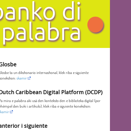
Glosbe
Glosbe ta un dikshonario internashonal, klek riba e siguiente
konekshon:
skamir
Dutch Caribbean Digital Platform (DCDP)
Pa mira e palabra aki usá den konteksto den e biblioteka digital (por
ehèmpel den buki i artíkulo), klek riba e siguiente konekshon:
skamir
anterior i siguiente