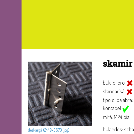
skami
buki di oro
standarisá
tipo di palabra:
kontabel
mirá: 1424 bia
hulandes: scha
deskargá (2449x3673 .jpg)