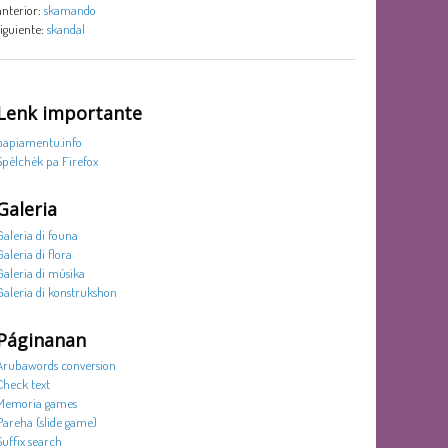
anterior:
skamando
siguiente:
skandal
Lenk importante
papiamentu.info
Spèlchèk pa Firefox
Galeria
Galeria di founa
Galeria di flora
Galeria di músika
Galeria di konstrukshon
Páginanan
Arubawords conversion
Check text
Memoria games
Pareha (slide game)
Suffix search