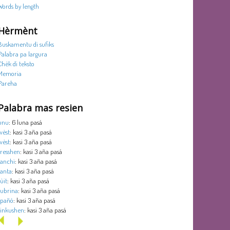
Words by length
Hèrmènt
Buskamentu di sufiks
Palabra pa largura
Chèk di teksto
Memoria
Pareha
Palabra mas resien
unu
: 6 luna pasá
wèst
: kasi 3 aña pasá
wèst
: kasi 3 aña pasá
tresshen
: kasi 3 aña pasá
tanchi
: kasi 3 aña pasá
tanta
: kasi 3 aña pasá
sùit
: kasi 3 aña pasá
subrina
: kasi 3 aña pasá
spañó
: kasi 3 aña pasá
sinkushen
: kasi 3 aña pasá