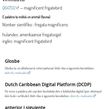
Q647512
— magnificent frigatebird
E palabra ta indiká un animál (fauna).
Nòmber sientífiko : fregata magnificens
hulandes: amerikaanse fregatvogel
inglès: magnificent frigatebird
Glosbe
Glosbe ta un dikshonario internashonal, klek riba e siguiente konekshon:
skèrchi, makuaku
Dutch Caribbean Digital Platform (DCDP)
Pa mira e palabra aki usá den konteksto den e biblioteka digital (por ehèmpel
den buki i artíkulo), klek riba e siguiente konekshon:
skèrchi, makuaku
anterior i siguiente