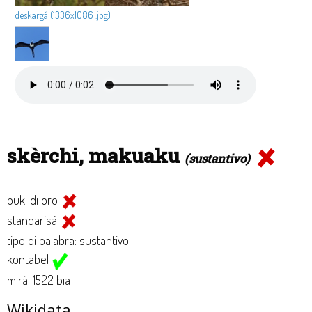
deskargá (1336x1086 .jpg)
skèrchi, makuaku
(sustantivo)
buki di oro
standarisá
tipo di palabra: sustantivo
kontabel
mirá: 1522 bia
Wikidata