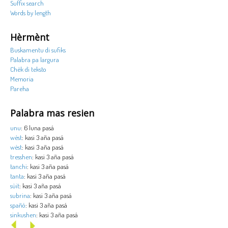
Suffix search
Words by length
Hèrmènt
Buskamentu di sufiks
Palabra pa largura
Chèk di teksto
Memoria
Pareha
Palabra mas resien
unu
: 6 luna pasá
wèst
: kasi 3 aña pasá
wèst
: kasi 3 aña pasá
tresshen
: kasi 3 aña pasá
tanchi
: kasi 3 aña pasá
tanta
: kasi 3 aña pasá
sùit
: kasi 3 aña pasá
subrina
: kasi 3 aña pasá
spañó
: kasi 3 aña pasá
sinkushen
: kasi 3 aña pasá