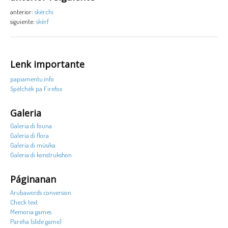
anterior:
skèrchi
siguiente:
skèrf
Lenk importante
papiamentu.info
Spèlchèk pa Firefox
Galeria
Galeria di founa
Galeria di flora
Galeria di músika
Galeria di konstrukshon
Páginanan
Arubawords conversion
Check text
Memoria games
Pareha (slide game)