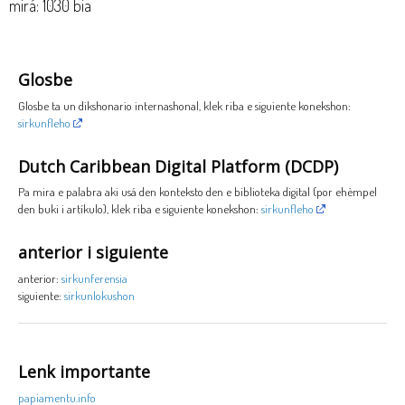
mirá: 1030 bia
Glosbe
Glosbe ta un dikshonario internashonal, klek riba e siguiente konekshon:
sirkunfleho
Dutch Caribbean Digital Platform (DCDP)
Pa mira e palabra aki usá den konteksto den e biblioteka digital (por ehèmpel
den buki i artíkulo), klek riba e siguiente konekshon:
sirkunfleho
anterior i siguiente
anterior:
sirkunferensia
siguiente:
sirkunlokushon
Lenk importante
papiamentu.info