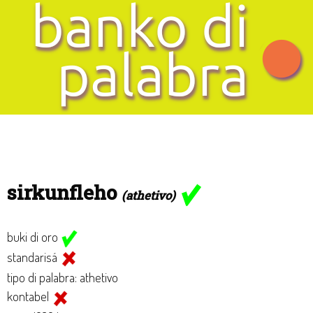
sirkunfleho
(athetivo)
buki di oro
standarisá
tipo di palabra: athetivo
kontabel