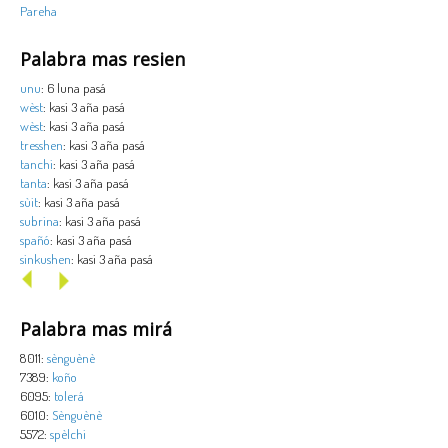
Pareha
Palabra mas resien
unu
: 6 luna pasá
wèst
: kasi 3 aña pasá
wèst
: kasi 3 aña pasá
tresshen
: kasi 3 aña pasá
tanchi
: kasi 3 aña pasá
tanta
: kasi 3 aña pasá
sùit
: kasi 3 aña pasá
subrina
: kasi 3 aña pasá
spañó
: kasi 3 aña pasá
sinkushen
: kasi 3 aña pasá
Palabra mas mirá
8011:
sènguènè
7389:
koño
6095:
tolerá
6010:
Sènguènè
5572:
spèlchi