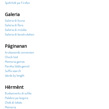
Spèlchèk pa Firefox
Galeria
Galeria di founa
Galeria di flora
Galeria di músika
Galeria di konstrukshon
Páginanan
Arubawords conversion
Check text
Memoria games
Pareha (slide game)
Suffix search
Words by length
Hèrmènt
Buskamentu di sufiks
Palabra pa largura
Chèk di teksto
Memoria