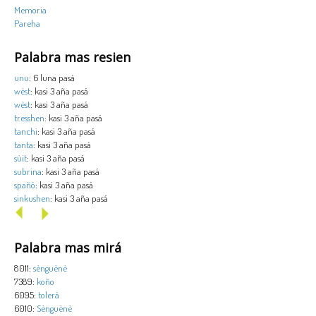
Memoria
Pareha
Palabra mas resien
unu
: 6 luna pasá
wèst
: kasi 3 aña pasá
wèst
: kasi 3 aña pasá
tresshen
: kasi 3 aña pasá
tanchi
: kasi 3 aña pasá
tanta
: kasi 3 aña pasá
sùit
: kasi 3 aña pasá
subrina
: kasi 3 aña pasá
spañó
: kasi 3 aña pasá
sinkushen
: kasi 3 aña pasá
Palabra mas mirá
8011:
sènguènè
7389:
koño
6095:
tolerá
6010:
Sènguènè