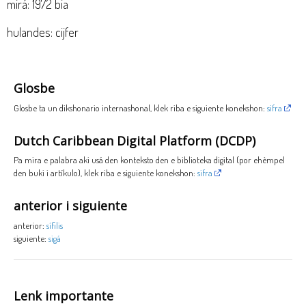
mirá: 1972 bia
hulandes: cijfer
Glosbe
Glosbe ta un dikshonario internashonal, klek riba e siguiente konekshon:
sifra
Dutch Caribbean Digital Platform (DCDP)
Pa mira e palabra aki usá den konteksto den e biblioteka digital (por ehèmpel
den buki i artíkulo), klek riba e siguiente konekshon:
sifra
anterior i siguiente
anterior:
sífilis
siguiente:
sigá
Lenk importante