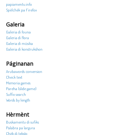
papiamentu.info
Spèlchèk pa Firefox
Galeria
Galeria di founa
Galeria di flora
Galeria di músika
Galeria di konstrukshon
Páginanan
Arubawords conversion
Check text
Memoria games
Pareha (slide game)
Suffix search
Words by length
Hèrmènt
Buskamentu di sufiks
Palabra pa largura
Chèk di teksto