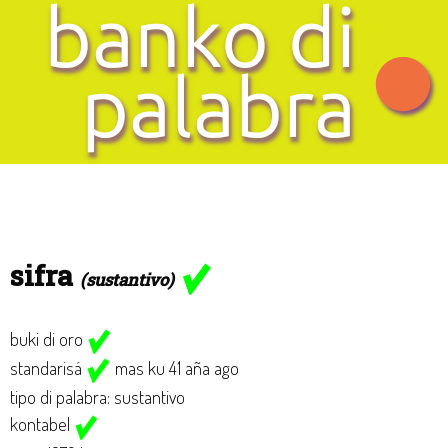
sifra
(sustantivo)
buki di oro
standarisá
mas ku 41 aña ago
tipo di palabra: sustantivo
kontabel