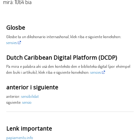
mirá: 1064 bia
Glosbe
Glosbe ta un dikshonario internashonal, klek riba e siguiente konekshon:
sensies
Dutch Caribbean Digital Platform (DCDP)
Pa mira e palabra aki usá den konteksto den e biblioteka digital (por ehèmpel
den buki i artíkulo), klek riba e siguiente konekshon:
sensies
anterior i siguiente
anterior:
sensibilidat
siguiente:
sensio
Lenk importante
papiamentu.info