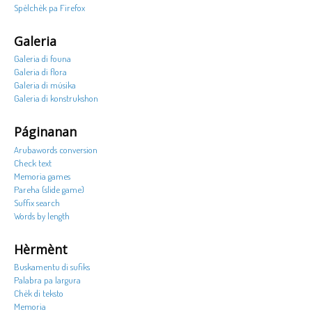
Spèlchèk pa Firefox
Galeria
Galeria di founa
Galeria di flora
Galeria di músika
Galeria di konstrukshon
Páginanan
Arubawords conversion
Check text
Memoria games
Pareha (slide game)
Suffix search
Words by length
Hèrmènt
Buskamentu di sufiks
Palabra pa largura
Chèk di teksto
Memoria