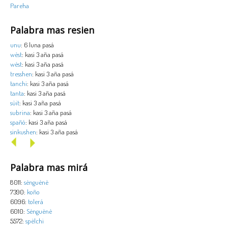
Pareha
Palabra mas resien
unu
: 6 luna pasá
wèst
: kasi 3 aña pasá
wèst
: kasi 3 aña pasá
tresshen
: kasi 3 aña pasá
tanchi
: kasi 3 aña pasá
tanta
: kasi 3 aña pasá
sùit
: kasi 3 aña pasá
subrina
: kasi 3 aña pasá
spañó
: kasi 3 aña pasá
sinkushen
: kasi 3 aña pasá
Palabra mas mirá
8011:
sènguènè
7390:
koño
6096:
tolerá
6010:
Sènguènè
5572:
spèlchi