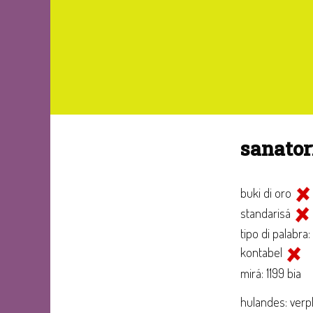
sanator
buki di oro
standarisá
tipo di palabra:
kontabel
mirá: 1199 bia
hulandes: verp