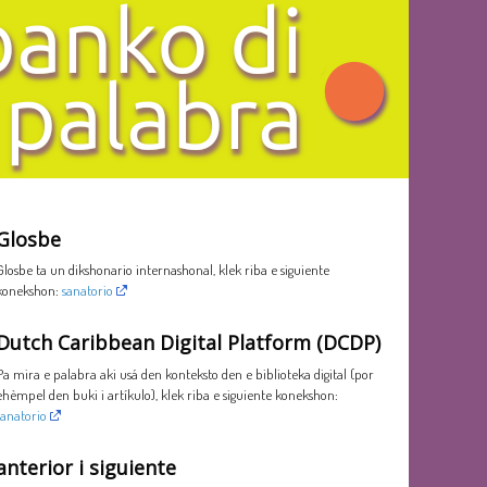
Glosbe
Glosbe ta un dikshonario internashonal, klek riba e siguiente
konekshon:
sanatorio
Dutch Caribbean Digital Platform (DCDP)
Pa mira e palabra aki usá den konteksto den e biblioteka digital (por
ehèmpel den buki i artíkulo), klek riba e siguiente konekshon:
sanatorio
anterior i siguiente