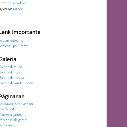
anterior:
sanashon
siguiente:
sanchi
Lenk importante
papiamentu.info
Spèlchèk pa Firefox
Galeria
Galeria di founa
Galeria di flora
Galeria di músika
Galeria di konstrukshon
Páginanan
Arubawords conversion
Check text
Memoria games
Pareha (slide game)
Suffix search