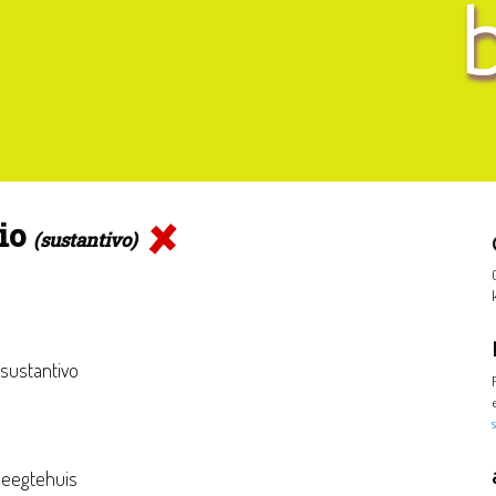
io
(sustantivo)
 sustantivo
leegtehuis