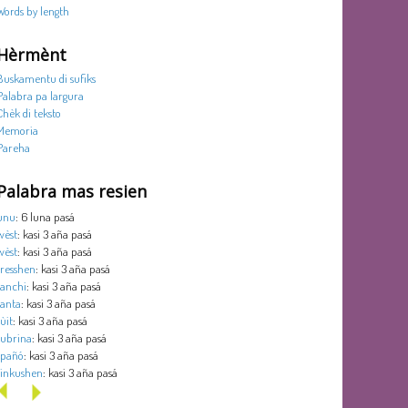
Words by length
Hèrmènt
Buskamentu di sufiks
Palabra pa largura
Chèk di teksto
Memoria
Pareha
Palabra mas resien
unu
: 6 luna pasá
wèst
: kasi 3 aña pasá
wèst
: kasi 3 aña pasá
tresshen
: kasi 3 aña pasá
tanchi
: kasi 3 aña pasá
tanta
: kasi 3 aña pasá
sùit
: kasi 3 aña pasá
subrina
: kasi 3 aña pasá
spañó
: kasi 3 aña pasá
sinkushen
: kasi 3 aña pasá