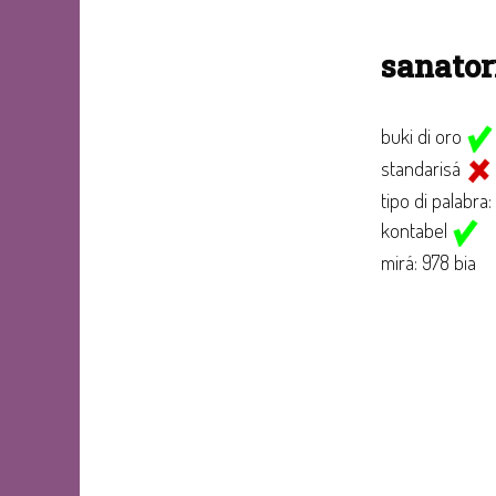
sanator
buki di oro
standarisá
tipo di palabra:
kontabel
mirá: 978 bia