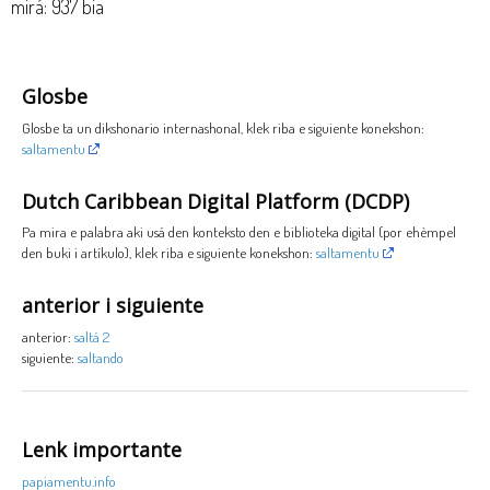
mirá: 937 bia
Glosbe
Glosbe ta un dikshonario internashonal, klek riba e siguiente konekshon:
saltamentu
Dutch Caribbean Digital Platform (DCDP)
Pa mira e palabra aki usá den konteksto den e biblioteka digital (por ehèmpel
den buki i artíkulo), klek riba e siguiente konekshon:
saltamentu
anterior i siguiente
anterior:
saltá 2
siguiente:
saltando
Lenk importante
papiamentu.info