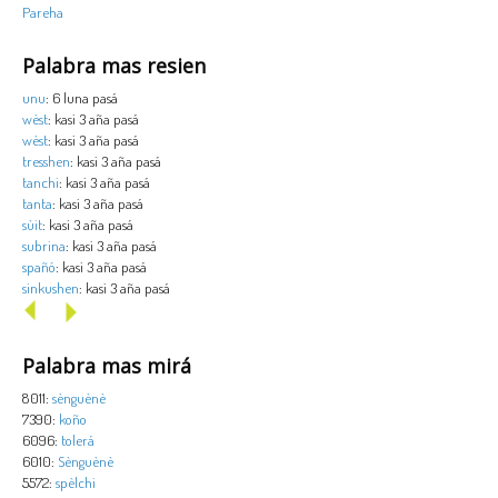
Pareha
Palabra mas resien
unu
: 6 luna pasá
wèst
: kasi 3 aña pasá
wèst
: kasi 3 aña pasá
tresshen
: kasi 3 aña pasá
tanchi
: kasi 3 aña pasá
tanta
: kasi 3 aña pasá
sùit
: kasi 3 aña pasá
subrina
: kasi 3 aña pasá
spañó
: kasi 3 aña pasá
sinkushen
: kasi 3 aña pasá
Palabra mas mirá
8011:
sènguènè
7390:
koño
6096:
tolerá
6010:
Sènguènè
5572:
spèlchi