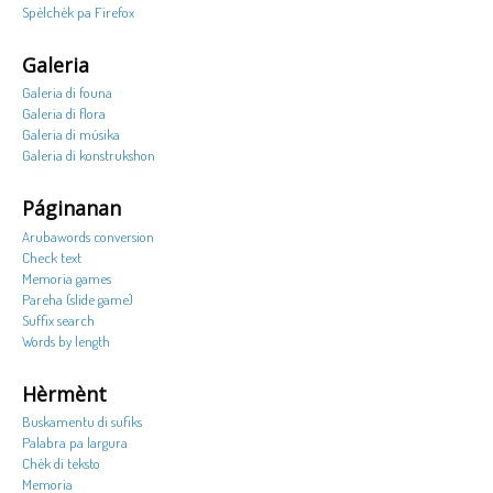
Spèlchèk pa Firefox
Galeria
Galeria di founa
Galeria di flora
Galeria di músika
Galeria di konstrukshon
Páginanan
Arubawords conversion
Check text
Memoria games
Pareha (slide game)
Suffix search
Words by length
Hèrmènt
Buskamentu di sufiks
Palabra pa largura
Chèk di teksto
Memoria