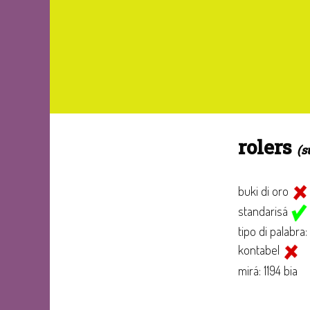
rolers
(s
buki di oro
standarisá
tipo di palabra:
kontabel
mirá: 1194 bia