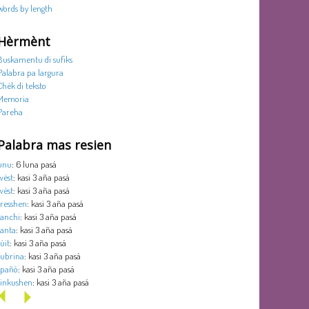
Words by length
Hèrmènt
Buskamentu di sufiks
Palabra pa largura
Chèk di teksto
Memoria
Pareha
Palabra mas resien
unu
: 6 luna pasá
wèst
: kasi 3 aña pasá
wèst
: kasi 3 aña pasá
tresshen
: kasi 3 aña pasá
tanchi
: kasi 3 aña pasá
tanta
: kasi 3 aña pasá
sùit
: kasi 3 aña pasá
subrina
: kasi 3 aña pasá
spañó
: kasi 3 aña pasá
sinkushen
: kasi 3 aña pasá