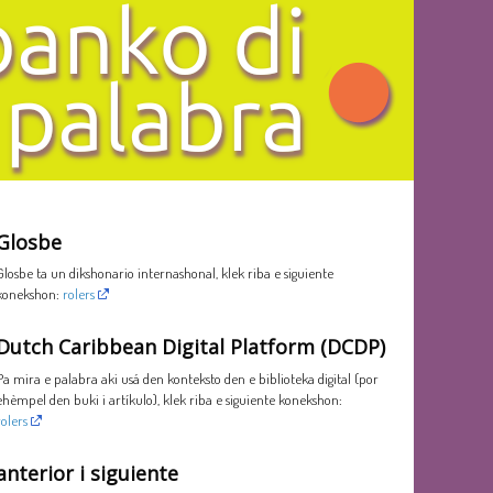
Glosbe
Glosbe ta un dikshonario internashonal, klek riba e siguiente
konekshon:
rolers
Dutch Caribbean Digital Platform (DCDP)
Pa mira e palabra aki usá den konteksto den e biblioteka digital (por
ehèmpel den buki i artíkulo), klek riba e siguiente konekshon:
rolers
anterior i siguiente