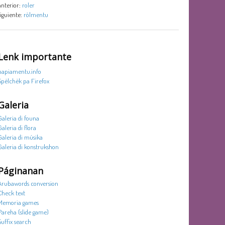
anterior:
roler
siguiente:
ròlmentu
Lenk importante
papiamentu.info
Spèlchèk pa Firefox
Galeria
Galeria di founa
Galeria di flora
Galeria di músika
Galeria di konstrukshon
Páginanan
Arubawords conversion
Check text
Memoria games
Pareha (slide game)
Suffix search