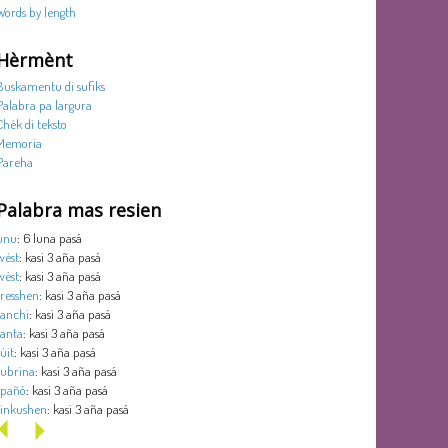
Words by length
Hèrmènt
Buskamentu di sufiks
Palabra pa largura
Chèk di teksto
Memoria
Pareha
Palabra mas resien
unu
: 6 luna pasá
wèst
: kasi 3 aña pasá
wèst
: kasi 3 aña pasá
tresshen
: kasi 3 aña pasá
tanchi
: kasi 3 aña pasá
tanta
: kasi 3 aña pasá
sùit
: kasi 3 aña pasá
subrina
: kasi 3 aña pasá
spañó
: kasi 3 aña pasá
sinkushen
: kasi 3 aña pasá