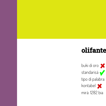
olifant
buki di oro
standarisá
tipo di palabra:
kontabel
mirá: 1282 bia