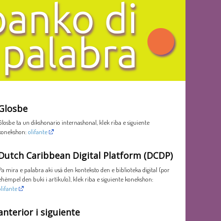
Glosbe
Glosbe ta un dikshonario internashonal, klek riba e siguiente
konekshon:
olifante
Dutch Caribbean Digital Platform (DCDP)
Pa mira e palabra aki usá den konteksto den e biblioteka digital (por
ehèmpel den buki i artíkulo), klek riba e siguiente konekshon:
olifante
anterior i siguiente