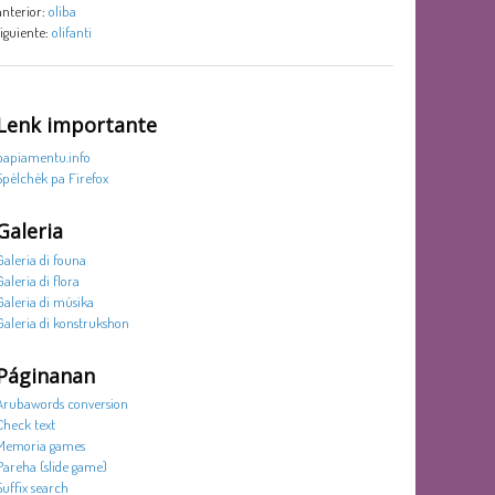
anterior:
oliba
siguiente:
olifanti
Lenk importante
papiamentu.info
Spèlchèk pa Firefox
Galeria
Galeria di founa
Galeria di flora
Galeria di músika
Galeria di konstrukshon
Páginanan
Arubawords conversion
Check text
Memoria games
Pareha (slide game)
Suffix search