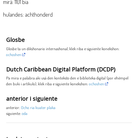
mirá: 1101 bia
hulandes: achthonderd
Glosbe
Glosbe ta un dikshonario internashonal, klek riba e siguiente konekshon:
ochoshen
Dutch Caribbean Digital Platform (DCDP)
Pa mira e palabra aki usá den konteksto den e biblioteka digital (por ehèmpel
den buki i artíkulo), klek riba e siguiente konekshon:
ochoshen
anterior i siguiente
anterior:
Ocho ria kuater plaka
siguiente:
oda