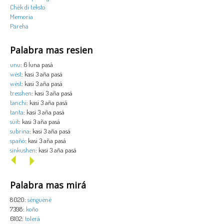
Chèk di teksto
Memoria
Pareha
Palabra mas resien
unu
: 6 luna pasá
wèst
: kasi 3 aña pasá
wèst
: kasi 3 aña pasá
tresshen
: kasi 3 aña pasá
tanchi
: kasi 3 aña pasá
tanta
: kasi 3 aña pasá
sùit
: kasi 3 aña pasá
subrina
: kasi 3 aña pasá
spañó
: kasi 3 aña pasá
sinkushen
: kasi 3 aña pasá
Palabra mas mirá
8020:
sènguènè
7398:
koño
6102:
tolerá