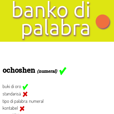
ochoshen
(numeral)
buki di oro
standarisá
tipo di palabra: numeral
kontabel