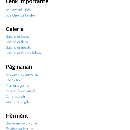
Lenk importante
papiamentu.info
Spèlchèk pa Firefox
Galeria
Galeria di founa
Galeria di flora
Galeria di músika
Galeria di konstrukshon
Páginanan
Arubawords conversion
Check text
Memoria games
Pareha (slide game)
Suffix search
Words by length
Hèrmènt
Buskamentu di sufiks
Palabra pa largura