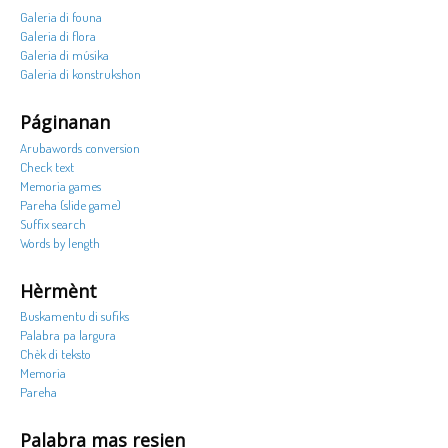
Galeria di founa
Galeria di flora
Galeria di músika
Galeria di konstrukshon
Páginanan
Arubawords conversion
Check text
Memoria games
Pareha (slide game)
Suffix search
Words by length
Hèrmènt
Buskamentu di sufiks
Palabra pa largura
Chèk di teksto
Memoria
Pareha
Palabra mas resien