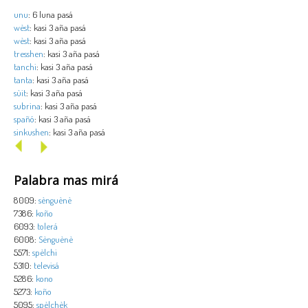
unu
: 6 luna pasá
wèst
: kasi 3 aña pasá
wèst
: kasi 3 aña pasá
tresshen
: kasi 3 aña pasá
tanchi
: kasi 3 aña pasá
tanta
: kasi 3 aña pasá
sùit
: kasi 3 aña pasá
subrina
: kasi 3 aña pasá
spañó
: kasi 3 aña pasá
sinkushen
: kasi 3 aña pasá
Palabra mas mirá
8009:
sènguènè
7386:
koño
6093:
tolerá
6008:
Sènguènè
5571:
spèlchi
5310:
televisá
5286:
kono
5273:
koño
5095:
spèlchèk