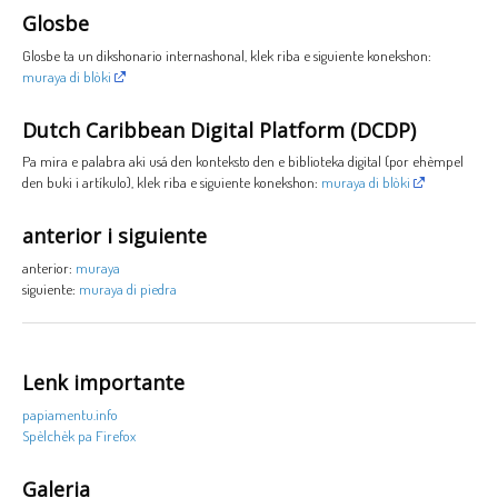
Glosbe
Glosbe ta un dikshonario internashonal, klek riba e siguiente konekshon:
muraya di blòki
Dutch Caribbean Digital Platform (DCDP)
Pa mira e palabra aki usá den konteksto den e biblioteka digital (por ehèmpel
den buki i artíkulo), klek riba e siguiente konekshon:
muraya di blòki
anterior i siguiente
anterior:
muraya
siguiente:
muraya di piedra
Lenk importante
papiamentu.info
Spèlchèk pa Firefox
Galeria