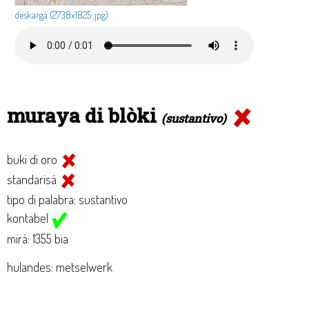
deskargá (2738x1825 .jpg)
muraya di blòki
(sustantivo)
buki di oro
standarisá
tipo di palabra: sustantivo
kontabel
mirá: 1355 bia
hulandes: metselwerk