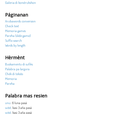
Galeria di konstrukshon
Páginanan
Arubawords conversion
Check text
Memoria games
Pareha (slide game)
Suffix search
Words by length
Hèrmènt
Buskamentu di sufiks
Palabra pa largura
Chèk di teksto
Memoria
Pareha
Palabra mas resien
unu
: 6 luna pasá
wèst
: kasi 3 aña pasá
wèst
: kasi 3 aña pasá