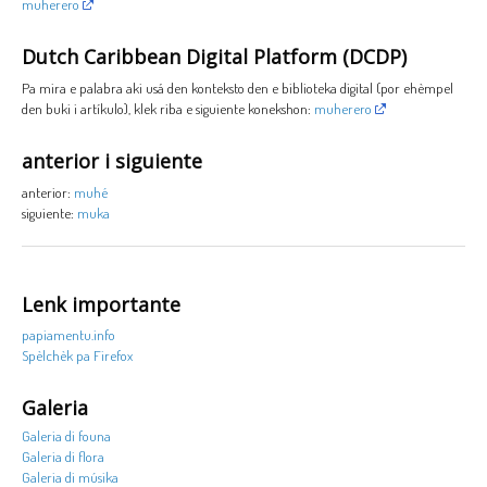
muherero
Dutch Caribbean Digital Platform (DCDP)
Pa mira e palabra aki usá den konteksto den e biblioteka digital (por ehèmpel
den buki i artíkulo), klek riba e siguiente konekshon:
muherero
anterior i siguiente
anterior:
muhé
siguiente:
muka
Lenk importante
papiamentu.info
Spèlchèk pa Firefox
Galeria
Galeria di founa
Galeria di flora
Galeria di músika