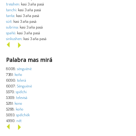
tresshen
: kasi 3 aña pasá
tanchi
: kasi 3 aña pasá
tanta
: kasi 3 aña pasá
sùit
: kasi 3 aña pasá
subrina
: kasi 3 aña pasá
spañó
: kasi 3 aña pasá
sinkushen
: kasi 3 aña pasá
Palabra mas mirá
8008:
sènguènè
7381:
koño
6090:
tolerá
6007:
Sènguènè
5570:
spèlchi
5309:
televisá
5281:
kono
5268:
koño
5093:
spèlchèk
4990:
nèt