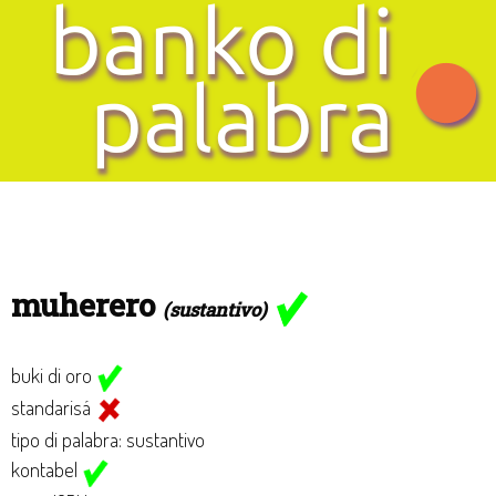
muherero
(sustantivo)
buki di oro
standarisá
tipo di palabra: sustantivo
kontabel