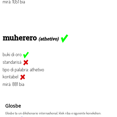
mirá: 1051 bia
muherero
(athetivo)
buki di oro
standarisá
tipo di palabra: athetivo
kontabel
mirá: 881 bia
Glosbe
Glosbe ta un dikshonario internashonal, klek riba e siguiente konekshon: