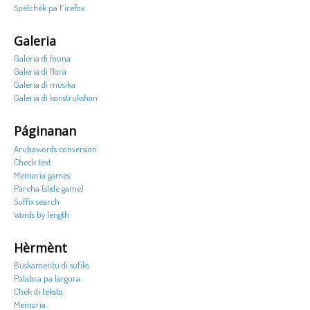
Spèlchèk pa Firefox
Galeria
Galeria di founa
Galeria di flora
Galeria di músika
Galeria di konstrukshon
Páginanan
Arubawords conversion
Check text
Memoria games
Pareha (slide game)
Suffix search
Words by length
Hèrmènt
Buskamentu di sufiks
Palabra pa largura
Chèk di teksto
Memoria