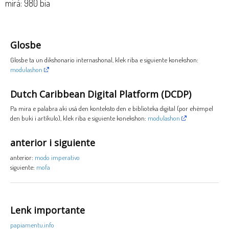
mirá: 980 bia
Glosbe
Glosbe ta un dikshonario internashonal, klek riba e siguiente konekshon:
modulashon
Dutch Caribbean Digital Platform (DCDP)
Pa mira e palabra aki usá den konteksto den e biblioteka digital (por ehèmpel
den buki i artíkulo), klek riba e siguiente konekshon:
modulashon
anterior i siguiente
anterior:
modo imperativo
siguiente:
mofa
Lenk importante
papiamentu.info