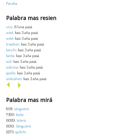
Pareha
Palabra mas resien
unu
: 6 luna pasá
wèst
: kasi 3 aña pasá
wèst
: kasi 3 aña pasá
tresshen
: kasi 3 aña pasá
tanchi
: kasi 3 aña pasá
tanta
: kasi 3 aña pasá
sùit
: kasi 3 aña pasá
subrina
: kasi 3 aña pasá
spañó
: kasi 3 aña pasá
sinkushen
: kasi 3 aña pasá
Palabra mas mirá
8011:
sènguènè
7390:
koño
6099:
tolerá
6010:
Sènguènè
5573:
spèlchi