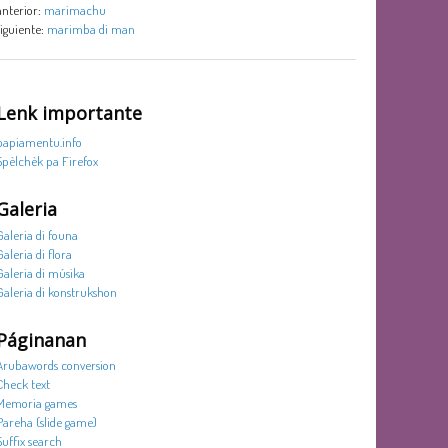
anterior:
marimachu
siguiente:
marimba di man
Lenk importante
papiamentu.info
Spèlchèk pa Firefox
Galeria
Galeria di founa
Galeria di flora
Galeria di músika
Galeria di konstrukshon
Páginanan
Arubawords conversion
Check text
Memoria games
Pareha (slide game)
Suffix search