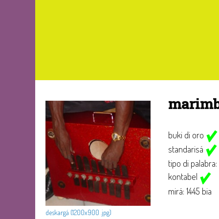
marim
buki di oro
standarisá
tipo di palabra:
kontabel
mirá: 1445 bia
deskargá (1200x900 .jpg)