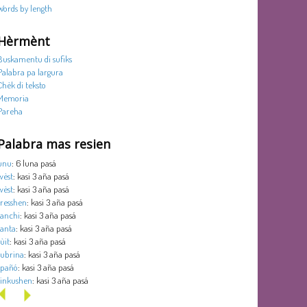
Words by length
Hèrmènt
Buskamentu di sufiks
Palabra pa largura
Chèk di teksto
Memoria
Pareha
Palabra mas resien
unu
: 6 luna pasá
wèst
: kasi 3 aña pasá
wèst
: kasi 3 aña pasá
tresshen
: kasi 3 aña pasá
tanchi
: kasi 3 aña pasá
tanta
: kasi 3 aña pasá
sùit
: kasi 3 aña pasá
subrina
: kasi 3 aña pasá
spañó
: kasi 3 aña pasá
sinkushen
: kasi 3 aña pasá