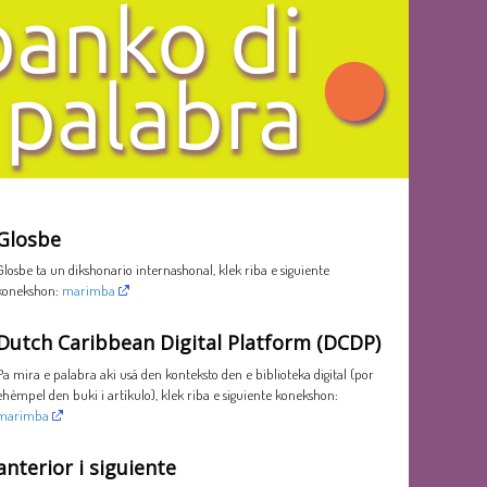
Glosbe
Glosbe ta un dikshonario internashonal, klek riba e siguiente
konekshon:
marimba
Dutch Caribbean Digital Platform (DCDP)
Pa mira e palabra aki usá den konteksto den e biblioteka digital (por
ehèmpel den buki i artíkulo), klek riba e siguiente konekshon:
marimba
anterior i siguiente