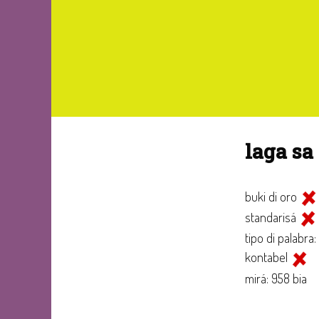
laga sa
buki di oro
standarisá
tipo di palabra
kontabel
mirá: 958 bia