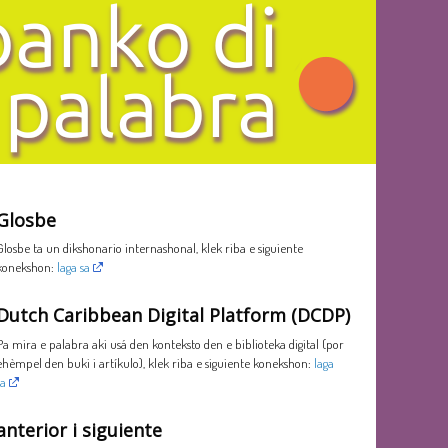
Glosbe
Glosbe ta un dikshonario internashonal, klek riba e siguiente
konekshon:
laga sa
Dutch Caribbean Digital Platform (DCDP)
Pa mira e palabra aki usá den konteksto den e biblioteka digital (por
ehèmpel den buki i artíkulo), klek riba e siguiente konekshon:
laga
sa
anterior i siguiente