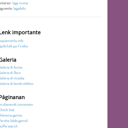
anterior:
laga numa
siguiente:
lagadishi
Lenk importante
papiamentu.info
Spèlchèk pa Firefox
Galeria
Galeria di founa
Galeria di flora
Galeria di músika
Galeria di konstrukshon
Páginanan
Arubawords conversion
Check text
Memoria games
Pareha (slide game)
Suffix search