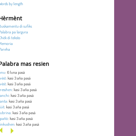
Words by length
Hèrmènt
Buskamentu di sufiks
Palabra pa largura
Chèk di teksto
Memoria
Pareha
Palabra mas resien
unu
: 6 luna pasá
wèst
: kasi 3 aña pasá
wèst
: kasi 3 aña pasá
tresshen
: kasi 3 aña pasá
tanchi
: kasi 3 aña pasá
tanta
: kasi 3 aña pasá
sùit
: kasi 3 aña pasá
subrina
: kasi 3 aña pasá
spañó
: kasi 3 aña pasá
sinkushen
: kasi 3 aña pasá