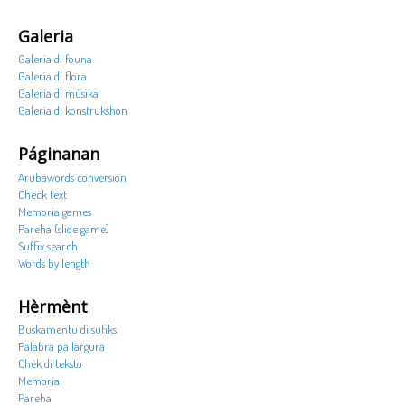
Galeria
Galeria di founa
Galeria di flora
Galeria di músika
Galeria di konstrukshon
Páginanan
Arubawords conversion
Check text
Memoria games
Pareha (slide game)
Suffix search
Words by length
Hèrmènt
Buskamentu di sufiks
Palabra pa largura
Chèk di teksto
Memoria
Pareha