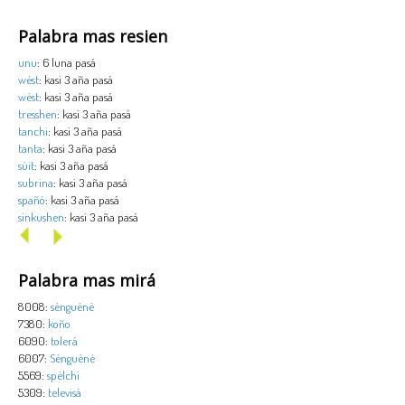
Palabra mas resien
unu
: 6 luna pasá
wèst
: kasi 3 aña pasá
wèst
: kasi 3 aña pasá
tresshen
: kasi 3 aña pasá
tanchi
: kasi 3 aña pasá
tanta
: kasi 3 aña pasá
sùit
: kasi 3 aña pasá
subrina
: kasi 3 aña pasá
spañó
: kasi 3 aña pasá
sinkushen
: kasi 3 aña pasá
Palabra mas mirá
8008:
sènguènè
7380:
koño
6090:
tolerá
6007:
Sènguènè
5569:
spèlchi
5309:
televisá