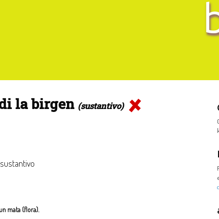
di la birgen
(sustantivo)
 sustantivo
un mata (flora).