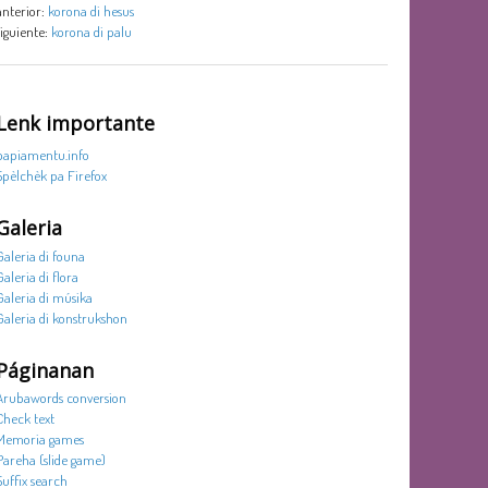
anterior:
korona di hesus
siguiente:
korona di palu
Lenk importante
papiamentu.info
Spèlchèk pa Firefox
Galeria
Galeria di founa
Galeria di flora
Galeria di músika
Galeria di konstrukshon
Páginanan
Arubawords conversion
Check text
Memoria games
Pareha (slide game)
Suffix search