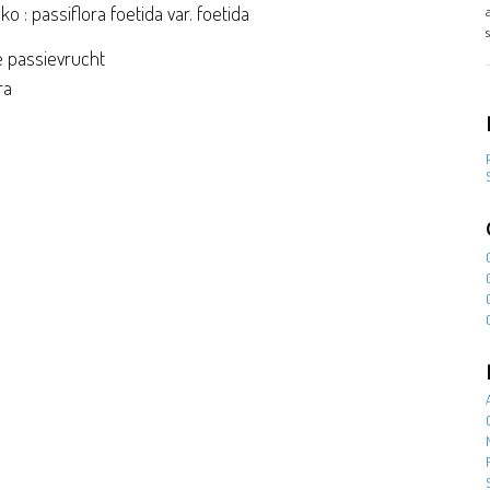
o : passiflora foetida var. foetida
e passievrucht
ra