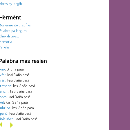
Words by length
Hèrmènt
Buskamentu di sufiks
Palabra pa largura
Chèk di teksto
Memoria
Pareha
Palabra mas resien
unu
: 6 luna pasá
wèst
: kasi 3 aña pasá
wèst
: kasi 3 aña pasá
tresshen
: kasi 3 aña pasá
tanchi
: kasi 3 aña pasá
tanta
: kasi 3 aña pasá
sùit
: kasi 3 aña pasá
subrina
: kasi 3 aña pasá
spañó
: kasi 3 aña pasá
sinkushen
: kasi 3 aña pasá