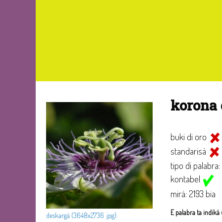
korona 
buki di oro
standarisá
tipo di palabra:
kontabel
mirá: 2193 bia
E palabra ta indiká 
deskargá (3648x2736 .jpg)