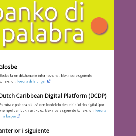
Glosbe
Glosbe ta un dikshonario internashonal, klek riba e siguiente
konekshon:
korona di la birgen
Dutch Caribbean Digital Platform (DCDP)
Pa mira e palabra aki usá den konteksto den e biblioteka digital (por
ehèmpel den buki i artíkulo), klek riba e siguiente konekshon:
korona
di la birgen
anterior i siguiente