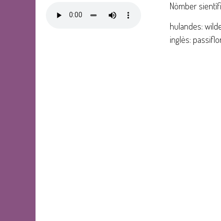
Nòmber sientífik
hulandes: wild
inglès: passiflo