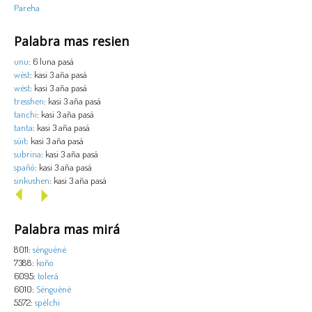
Pareha
Palabra mas resien
unu
: 6 luna pasá
wèst
: kasi 3 aña pasá
wèst
: kasi 3 aña pasá
tresshen
: kasi 3 aña pasá
tanchi
: kasi 3 aña pasá
tanta
: kasi 3 aña pasá
sùit
: kasi 3 aña pasá
subrina
: kasi 3 aña pasá
spañó
: kasi 3 aña pasá
sinkushen
: kasi 3 aña pasá
Palabra mas mirá
8011:
sènguènè
7388:
koño
6095:
tolerá
6010:
Sènguènè
5572:
spèlchi