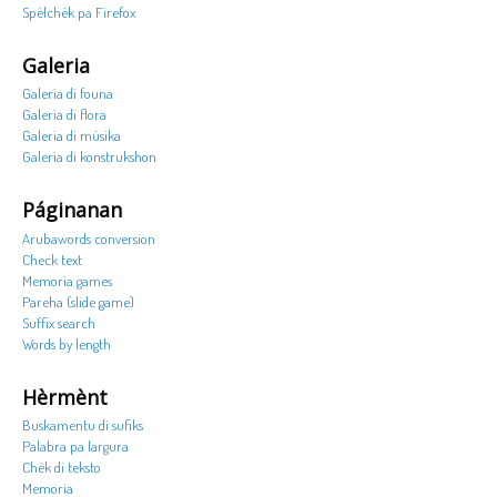
Spèlchèk pa Firefox
Galeria
Galeria di founa
Galeria di flora
Galeria di músika
Galeria di konstrukshon
Páginanan
Arubawords conversion
Check text
Memoria games
Pareha (slide game)
Suffix search
Words by length
Hèrmènt
Buskamentu di sufiks
Palabra pa largura
Chèk di teksto
Memoria