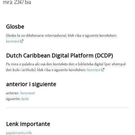
mirá: 2347 bia
Glosbe
Glosbe ta un dikshonario internashonal, klek riba e siguiente konekshon:
konmoví
Dutch Caribbean Digital Platform (DCDP)
Pa mira e palabra aki usá den konteksto den e biblioteka digital (por ehèmpel
den buki i artíkulo), klek riba e siguiente konekshon:
konmoví
anterior i siguiente
anterior:
konmové
siguiente:
koño
Lenk importante
papiamentu.info