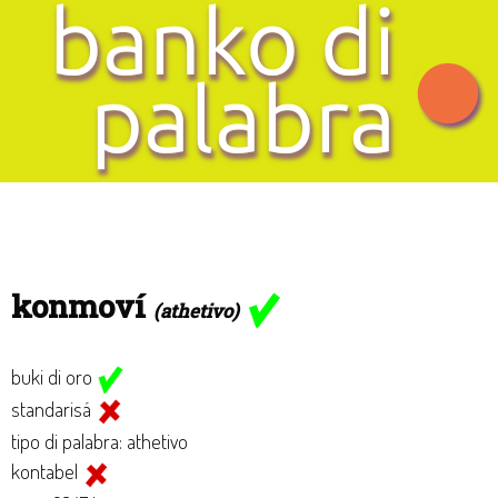
konmoví
(athetivo)
buki di oro
standarisá
tipo di palabra: athetivo
kontabel