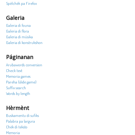
Spèlchèk pa Firefox
Galeria
Galeria di founa
Galeria di flora
Galeria di músika
Galeria di konstrukshon
Páginanan
Arubawords conversion
Check text
Memoria games
Pareha (slide game)
Suffix search
Words by length
Hèrmènt
Buskamentu di sufiks
Palabra pa largura
Chèk di teksto
Memoria