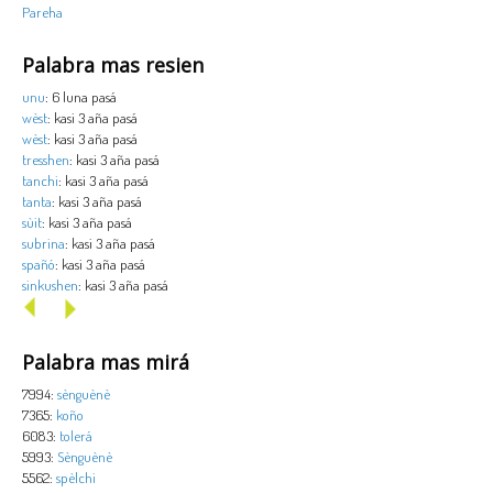
Pareha
Palabra mas resien
unu
: 6 luna pasá
wèst
: kasi 3 aña pasá
wèst
: kasi 3 aña pasá
tresshen
: kasi 3 aña pasá
tanchi
: kasi 3 aña pasá
tanta
: kasi 3 aña pasá
sùit
: kasi 3 aña pasá
subrina
: kasi 3 aña pasá
spañó
: kasi 3 aña pasá
sinkushen
: kasi 3 aña pasá
Palabra mas mirá
7994:
sènguènè
7365:
koño
6083:
tolerá
5993:
Sènguènè
5562:
spèlchi