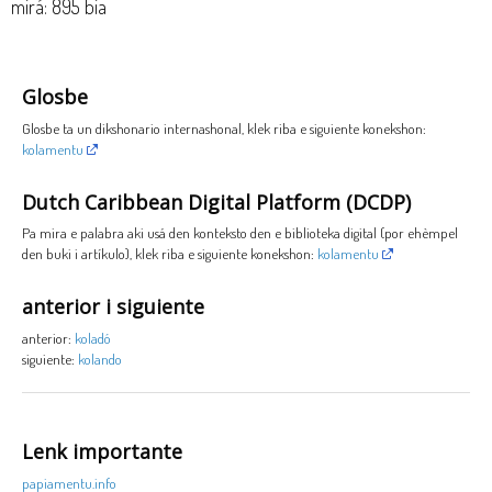
mirá: 895 bia
Glosbe
Glosbe ta un dikshonario internashonal, klek riba e siguiente konekshon:
kolamentu
Dutch Caribbean Digital Platform (DCDP)
Pa mira e palabra aki usá den konteksto den e biblioteka digital (por ehèmpel
den buki i artíkulo), klek riba e siguiente konekshon:
kolamentu
anterior i siguiente
anterior:
koladó
siguiente:
kolando
Lenk importante
papiamentu.info