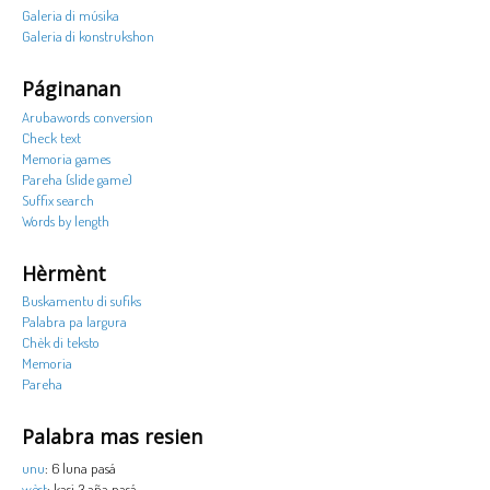
Galeria di músika
Galeria di konstrukshon
Páginanan
Arubawords conversion
Check text
Memoria games
Pareha (slide game)
Suffix search
Words by length
Hèrmènt
Buskamentu di sufiks
Palabra pa largura
Chèk di teksto
Memoria
Pareha
Palabra mas resien
unu
: 6 luna pasá
wèst
: kasi 3 aña pasá