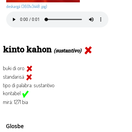
deskargá (3601x3448 .jpg)
kinto kahon
(sustantivo)
buki di oro
standarisá
tipo di palabra: sustantivo
kontabel
mirá: 1271 bia
Glosbe