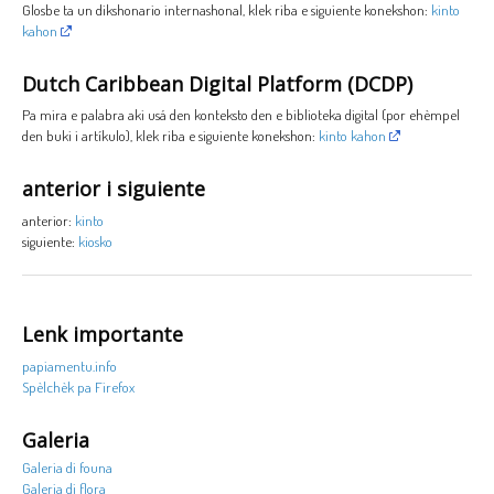
Glosbe ta un dikshonario internashonal, klek riba e siguiente konekshon:
kinto
kahon
Dutch Caribbean Digital Platform (DCDP)
Pa mira e palabra aki usá den konteksto den e biblioteka digital (por ehèmpel
den buki i artíkulo), klek riba e siguiente konekshon:
kinto kahon
anterior i siguiente
anterior:
kinto
siguiente:
kiosko
Lenk importante
papiamentu.info
Spèlchèk pa Firefox
Galeria
Galeria di founa
Galeria di flora