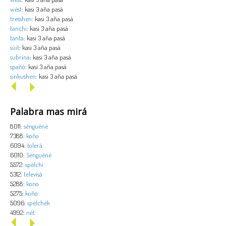
wèst
: kasi 3 aña pasá
tresshen
: kasi 3 aña pasá
tanchi
: kasi 3 aña pasá
tanta
: kasi 3 aña pasá
sùit
: kasi 3 aña pasá
subrina
: kasi 3 aña pasá
spañó
: kasi 3 aña pasá
sinkushen
: kasi 3 aña pasá
Palabra mas mirá
8011:
sènguènè
7388:
koño
6094:
tolerá
6010:
Sènguènè
5572:
spèlchi
5312:
televisá
5288:
kono
5275:
koño
5096:
spèlchèk
4992:
nèt