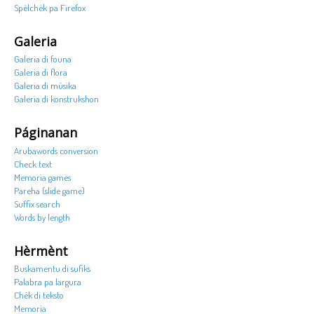
Spèlchèk pa Firefox
Galeria
Galeria di founa
Galeria di flora
Galeria di músika
Galeria di konstrukshon
Páginanan
Arubawords conversion
Check text
Memoria games
Pareha (slide game)
Suffix search
Words by length
Hèrmènt
Buskamentu di sufiks
Palabra pa largura
Chèk di teksto
Memoria