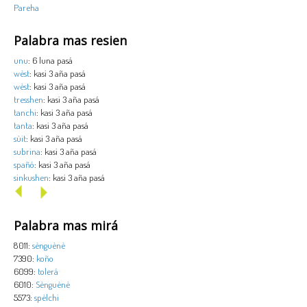
Pareha
Palabra mas resien
unu
: 6 luna pasá
wèst
: kasi 3 aña pasá
wèst
: kasi 3 aña pasá
tresshen
: kasi 3 aña pasá
tanchi
: kasi 3 aña pasá
tanta
: kasi 3 aña pasá
sùit
: kasi 3 aña pasá
subrina
: kasi 3 aña pasá
spañó
: kasi 3 aña pasá
sinkushen
: kasi 3 aña pasá
Palabra mas mirá
8011:
sènguènè
7390:
koño
6099:
tolerá
6010:
Sènguènè
5573:
spèlchi