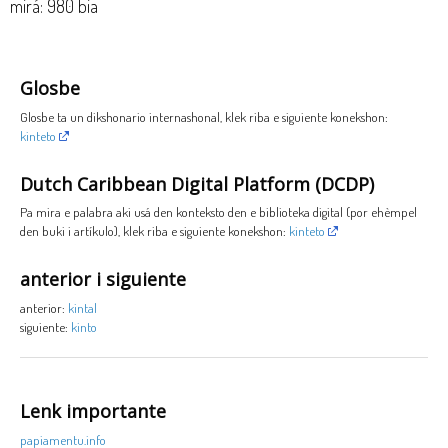
mirá: 980 bia
Glosbe
Glosbe ta un dikshonario internashonal, klek riba e siguiente konekshon:
kinteto
Dutch Caribbean Digital Platform (DCDP)
Pa mira e palabra aki usá den konteksto den e biblioteka digital (por ehèmpel
den buki i artíkulo), klek riba e siguiente konekshon:
kinteto
anterior i siguiente
anterior:
kintal
siguiente:
kinto
Lenk importante
papiamentu.info