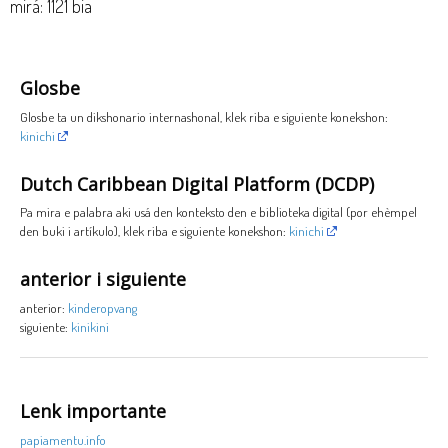
mirá: 1121 bia
Glosbe
Glosbe ta un dikshonario internashonal, klek riba e siguiente konekshon:
kinichi
Dutch Caribbean Digital Platform (DCDP)
Pa mira e palabra aki usá den konteksto den e biblioteka digital (por ehèmpel
den buki i artíkulo), klek riba e siguiente konekshon:
kinichi
anterior i siguiente
anterior:
kinderopvang
siguiente:
kinikini
Lenk importante
papiamentu.info