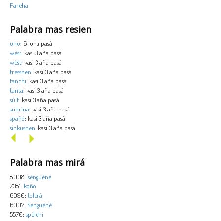
Pareha
Palabra mas resien
unu
: 6 luna pasá
wèst
: kasi 3 aña pasá
wèst
: kasi 3 aña pasá
tresshen
: kasi 3 aña pasá
tanchi
: kasi 3 aña pasá
tanta
: kasi 3 aña pasá
sùit
: kasi 3 aña pasá
subrina
: kasi 3 aña pasá
spañó
: kasi 3 aña pasá
sinkushen
: kasi 3 aña pasá
Palabra mas mirá
8008:
sènguènè
7381:
koño
6090:
tolerá
6007:
Sènguènè
5570:
spèlchi