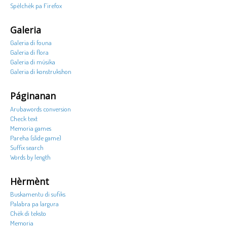
Spèlchèk pa Firefox
Galeria
Galeria di founa
Galeria di flora
Galeria di músika
Galeria di konstrukshon
Páginanan
Arubawords conversion
Check text
Memoria games
Pareha (slide game)
Suffix search
Words by length
Hèrmènt
Buskamentu di sufiks
Palabra pa largura
Chèk di teksto
Memoria