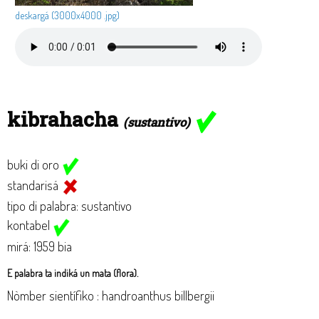
deskargá (3000x4000 .jpg)
kibrahacha
(sustantivo)
buki di oro
standarisá
tipo di palabra: sustantivo
kontabel
mirá: 1959 bia
E palabra ta indiká un mata (flora).
Nòmber sientífiko : handroanthus billbergii