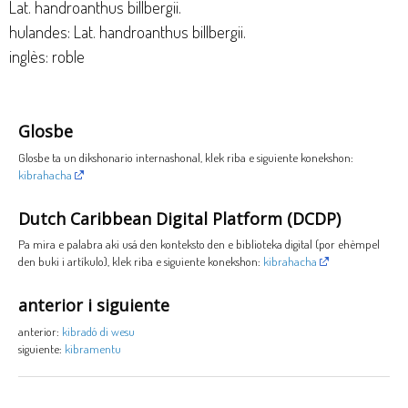
Lat. handroanthus billbergii.
hulandes: Lat. handroanthus billbergii.
inglès: roble
Glosbe
Glosbe ta un dikshonario internashonal, klek riba e siguiente konekshon:
kibrahacha
Dutch Caribbean Digital Platform (DCDP)
Pa mira e palabra aki usá den konteksto den e biblioteka digital (por ehèmpel
den buki i artíkulo), klek riba e siguiente konekshon:
kibrahacha
anterior i siguiente
anterior:
kibradó di wesu
siguiente:
kibramentu