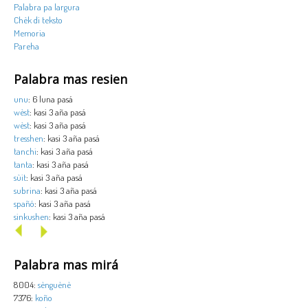
Palabra pa largura
Chèk di teksto
Memoria
Pareha
Palabra mas resien
unu
: 6 luna pasá
wèst
: kasi 3 aña pasá
wèst
: kasi 3 aña pasá
tresshen
: kasi 3 aña pasá
tanchi
: kasi 3 aña pasá
tanta
: kasi 3 aña pasá
sùit
: kasi 3 aña pasá
subrina
: kasi 3 aña pasá
spañó
: kasi 3 aña pasá
sinkushen
: kasi 3 aña pasá
Palabra mas mirá
8004:
sènguènè
7376:
koño