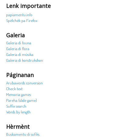
Lenk importante
papiamentu.info
Spèlchèk pa Firefox
Galeria
Galeria di founa
Galeria di flora
Galeria di músika
Galeria di konstrukshon
Páginanan
Arubawords conversion
Check text
Memoria games
Pareha (slide game)
Suffix search
Words by length
Hèrmènt
Buskamentu di sufiks