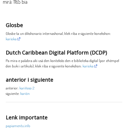
mirá: 1165 bia
Glosbe
Glosbe ta un dikshonario internashonal, klek riba e siguiente konekshon:
karioka
Dutch Caribbean Digital Platform (DCDP)
Pa mira e palabra aki usá den konteksto den e biblioteka digital (por ehèmpel
den buki i artíkulo), klek riba e siguiente konekshon:
karioka
anterior i siguiente
anterior:
kariñoso 2
siguiente:
kariòn
Lenk importante
papiamentu.info