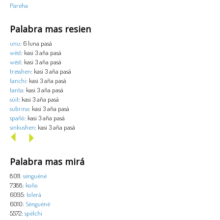
Pareha
Palabra mas resien
unu
: 6 luna pasá
wèst
: kasi 3 aña pasá
wèst
: kasi 3 aña pasá
tresshen
: kasi 3 aña pasá
tanchi
: kasi 3 aña pasá
tanta
: kasi 3 aña pasá
sùit
: kasi 3 aña pasá
subrina
: kasi 3 aña pasá
spañó
: kasi 3 aña pasá
sinkushen
: kasi 3 aña pasá
Palabra mas mirá
8011:
sènguènè
7388:
koño
6095:
tolerá
6010:
Sènguènè
5572:
spèlchi