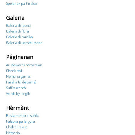
Spèlchèk pa Firefox
Galeria
Galeria di founa
Galeria di flora
Galeria di músika
Galeria di konstrukshon
Páginanan
Arubawords conversion
Check text
Memoria games
Pareha (slide game)
Suffix search
Words by length
Hèrmènt
Buskamentu di sufiks
Palabra pa largura
Chèk di teksto
Memoria