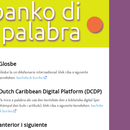
Glosbe
Glosbe ta un dikshonario internashonal, klek riba e siguiente
konekshon:
kachete di buriku
Dutch Caribbean Digital Platform (DCDP)
Pa mira e palabra aki usá den konteksto den e biblioteka digital (por
ehèmpel den buki i artíkulo), klek riba e siguiente konekshon:
kachete
di buriku
anterior i siguiente