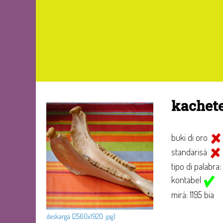
kachete
buki di oro
standarisá
tipo di palabra:
kontabel
mirá: 1195 bia
deskargá (2560x1920 .jpg)