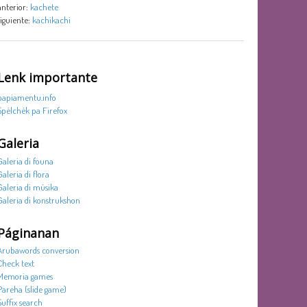
anterior:
kachete
siguiente:
kachikachi
Lenk importante
papiamentu.info
Spèlchèk pa Firefox
Galeria
Galeria di founa
Galeria di flora
Galeria di músika
Galeria di konstrukshon
Páginanan
Arubawords conversion
Check text
Memoria games
Pareha (slide game)
Suffix search