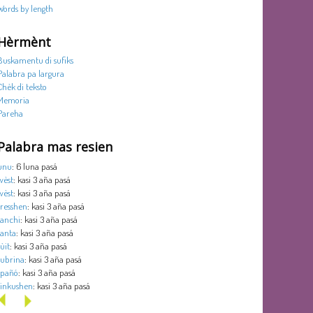
Words by length
Hèrmènt
Buskamentu di sufiks
Palabra pa largura
Chèk di teksto
Memoria
Pareha
Palabra mas resien
unu
: 6 luna pasá
wèst
: kasi 3 aña pasá
wèst
: kasi 3 aña pasá
tresshen
: kasi 3 aña pasá
tanchi
: kasi 3 aña pasá
tanta
: kasi 3 aña pasá
sùit
: kasi 3 aña pasá
subrina
: kasi 3 aña pasá
spañó
: kasi 3 aña pasá
sinkushen
: kasi 3 aña pasá