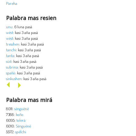
Pareha
Palabra mas resien
unu
: 6 luna pasá
wèst
: kasi 3 aña pasá
wèst
: kasi 3 aña pasá
tresshen
: kasi 3 aña pasá
tanchi
: kasi 3 aña pasá
tanta
: kasi 3 aña pasá
sùit
: kasi 3 aña pasá
subrina
: kasi 3 aña pasá
spañó
: kasi 3 aña pasá
sinkushen
: kasi 3 aña pasá
Palabra mas mirá
8011:
sènguènè
7388:
koño
6095:
tolerá
6010:
Sènguènè
5572:
spèlchi