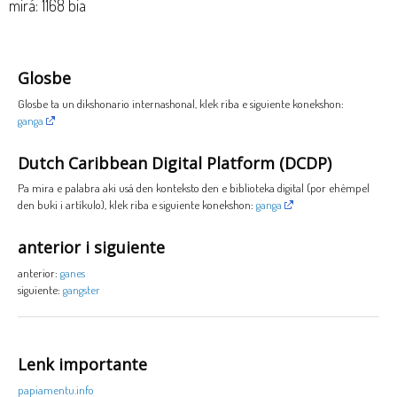
mirá: 1168 bia
Glosbe
Glosbe ta un dikshonario internashonal, klek riba e siguiente konekshon:
ganga
Dutch Caribbean Digital Platform (DCDP)
Pa mira e palabra aki usá den konteksto den e biblioteka digital (por ehèmpel
den buki i artíkulo), klek riba e siguiente konekshon:
ganga
anterior i siguiente
anterior:
ganes
siguiente:
gangster
Lenk importante
papiamentu.info