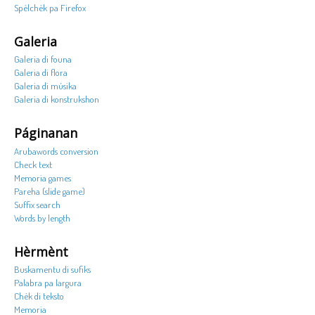
Spèlchèk pa Firefox
Galeria
Galeria di founa
Galeria di flora
Galeria di músika
Galeria di konstrukshon
Páginanan
Arubawords conversion
Check text
Memoria games
Pareha (slide game)
Suffix search
Words by length
Hèrmènt
Buskamentu di sufiks
Palabra pa largura
Chèk di teksto
Memoria