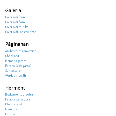
Galeria
Galeria di founa
Galeria di flora
Galeria di músika
Galeria di konstrukshon
Páginanan
Arubawords conversion
Check text
Memoria games
Pareha (slide game)
Suffix search
Words by length
Hèrmènt
Buskamentu di sufiks
Palabra pa largura
Chèk di teksto
Memoria
Pareha