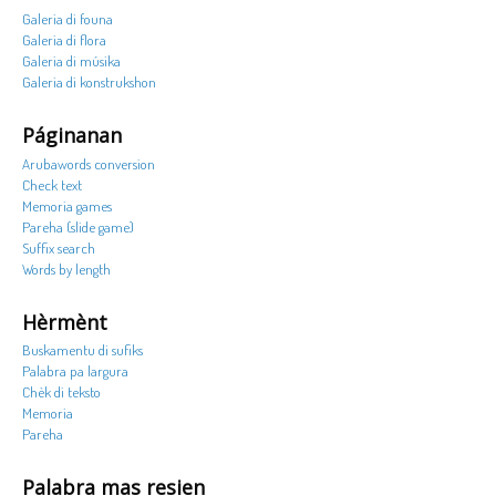
Galeria di founa
Galeria di flora
Galeria di músika
Galeria di konstrukshon
Páginanan
Arubawords conversion
Check text
Memoria games
Pareha (slide game)
Suffix search
Words by length
Hèrmènt
Buskamentu di sufiks
Palabra pa largura
Chèk di teksto
Memoria
Pareha
Palabra mas resien