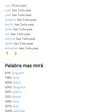
unu
: 6 luna pasá
wèst
: kasi 3 aña pasá
wèst
: kasi 3 aña pasá
tresshen
: kasi 3 aña pasá
tanchi
: kasi 3 aña pasá
tanta
: kasi 3 aña pasá
sùit
: kasi 3 aña pasá
subrina
: kasi 3 aña pasá
spañó
: kasi 3 aña pasá
sinkushen
: kasi 3 aña pasá
Palabra mas mirá
8011:
sènguènè
7389:
koño
6095:
tolerá
6010:
Sènguènè
5572:
spèlchi
5313:
televisá
5289:
kono
5276:
koño
5096:
spèlchèk