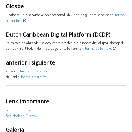
Glosbe
Glosbe ta un dikshonario internashonal, klek riba e siguiente konekshon:
forma
pa konkret
Dutch Caribbean Digital Platform (DCDP)
Pa mira e palabra aki usá den konteksto den e biblioteka digital (por ehèmpel
den buki i artíkulo), klek riba e siguiente konekshon:
forma pa konkret
anterior i siguiente
anterior:
forma imperativo
siguiente:
forma progresivo
Lenk importante
papiamentu.info
Spèlchèk pa Firefox
Galeria