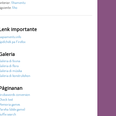
anterior:
fihamentu
siguiente:
fiho
Lenk importante
papiamentu.info
Spèlchèk pa Firefox
Galeria
Galeria di founa
Galeria di flora
Galeria di músika
Galeria di konstrukshon
Páginanan
Arubawords conversion
Check text
Memoria games
Pareha (slide game)
Suffix search