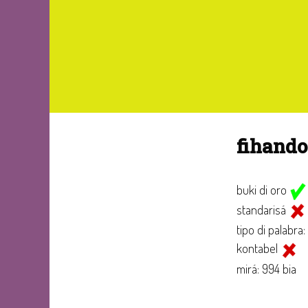
fihand
buki di oro
standarisá
tipo di palabra:
kontabel
mirá: 994 bia