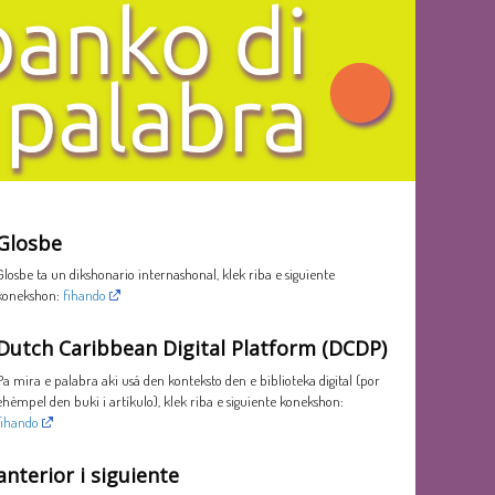
Glosbe
Glosbe ta un dikshonario internashonal, klek riba e siguiente
konekshon:
fihando
Dutch Caribbean Digital Platform (DCDP)
Pa mira e palabra aki usá den konteksto den e biblioteka digital (por
ehèmpel den buki i artíkulo), klek riba e siguiente konekshon:
fihando
anterior i siguiente