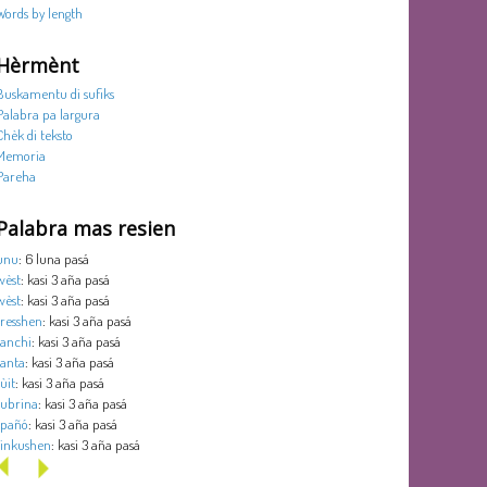
Words by length
Hèrmènt
Buskamentu di sufiks
Palabra pa largura
Chèk di teksto
Memoria
Pareha
Palabra mas resien
unu
: 6 luna pasá
wèst
: kasi 3 aña pasá
wèst
: kasi 3 aña pasá
tresshen
: kasi 3 aña pasá
tanchi
: kasi 3 aña pasá
tanta
: kasi 3 aña pasá
sùit
: kasi 3 aña pasá
subrina
: kasi 3 aña pasá
spañó
: kasi 3 aña pasá
sinkushen
: kasi 3 aña pasá