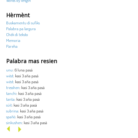
Words by length
Hèrmènt
Buskamentu di sufiks
Palabra pa largura
Chèk di teksto
Memoria
Pareha
Palabra mas resien
unu
: 6 luna pasá
wèst
: kasi 3 aña pasá
wèst
: kasi 3 aña pasá
tresshen
: kasi 3 aña pasá
tanchi
: kasi 3 aña pasá
tanta
: kasi 3 aña pasá
sùit
: kasi 3 aña pasá
subrina
: kasi 3 aña pasá
spañó
: kasi 3 aña pasá
sinkushen
: kasi 3 aña pasá