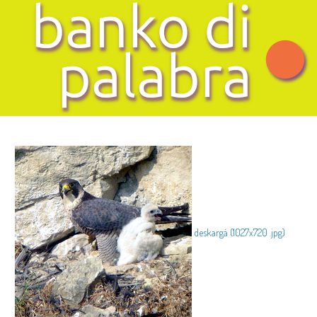
deskargá (1027x720 .jpg)