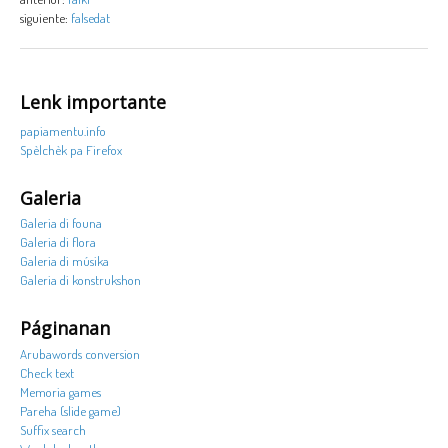
siguiente:
falsedat
Lenk importante
papiamentu.info
Spèlchèk pa Firefox
Galeria
Galeria di founa
Galeria di flora
Galeria di músika
Galeria di konstrukshon
Páginanan
Arubawords conversion
Check text
Memoria games
Pareha (slide game)
Suffix search