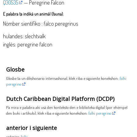
Q30535
— Peregrine Falcon
E palabra ta indiká un animál (fauna).
Nòmber sientífiko : falco peregrinus
hulandes: slechtvalk
inglès: peregrine falcon
Glosbe
Glosbe ta un dikshonario internashonal, klek riba e siguiente konekshon:
falki
peregrino
Dutch Caribbean Digital Platform (DCDP)
Pa mira e palabra aki usá den konteksto den e biblioteka digital (por ehèmpel
den buki i artíkulo), klek riba e siguiente konekshon:
falki peregrino
anterior i siguiente
anterior:
falki