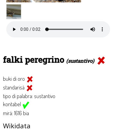
falki peregrino
(sustantivo)
buki di oro
standarisá
tipo di palabra: sustantivo
kontabel
mirá: 1616 bia
Wikidata