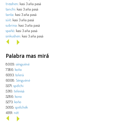
tresshen
: kasi 3 aña pasá
tanchi
: kasi 3 aña pasá
tanta
: kasi 3 aña pasá
sùit
: kasi 3 aña pasá
subrina
: kasi 3 aña pasá
spañó
: kasi 3 aña pasá
sinkushen
: kasi 3 aña pasá
Palabra mas mirá
8009:
sènguènè
7386:
koño
6093:
tolerá
6008:
Sènguènè
5571:
spèlchi
5310:
televisá
5286:
kono
5273:
koño
5095:
spèlchèk
4991:
nèt