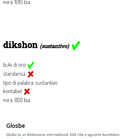
mirá: 1010 bia
dikshon
(sustantivo)
buki di oro
standarisá
tipo di palabra: sustantivo
kontabel
mirá: 850 bia
Glosbe
Glosbe ta un dikshonario internashonal, klek riba e siguiente konekshon: