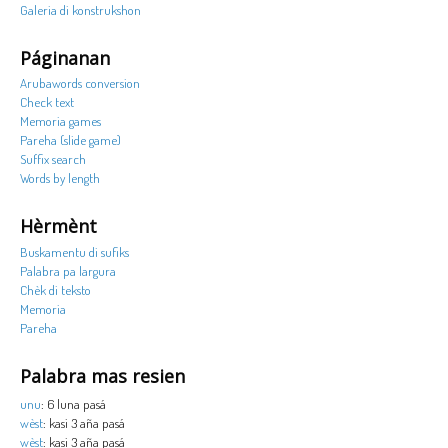
Galeria di konstrukshon
Páginanan
Arubawords conversion
Check text
Memoria games
Pareha (slide game)
Suffix search
Words by length
Hèrmènt
Buskamentu di sufiks
Palabra pa largura
Chèk di teksto
Memoria
Pareha
Palabra mas resien
unu
: 6 luna pasá
wèst
: kasi 3 aña pasá
wèst
: kasi 3 aña pasá