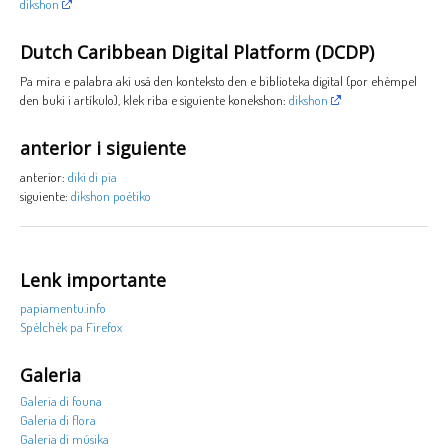
dikshon
Dutch Caribbean Digital Platform (DCDP)
Pa mira e palabra aki usá den konteksto den e biblioteka digital (por ehèmpel
den buki i artíkulo), klek riba e siguiente konekshon:
dikshon
anterior i siguiente
anterior:
diki di pia
siguiente:
dikshon poétiko
Lenk importante
papiamentu.info
Spèlchèk pa Firefox
Galeria
Galeria di founa
Galeria di flora
Galeria di músika