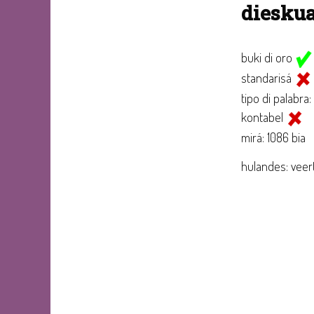
diesku
buki di oro
standarisá
tipo di palabra:
kontabel
mirá: 1086 bia
hulandes: veer