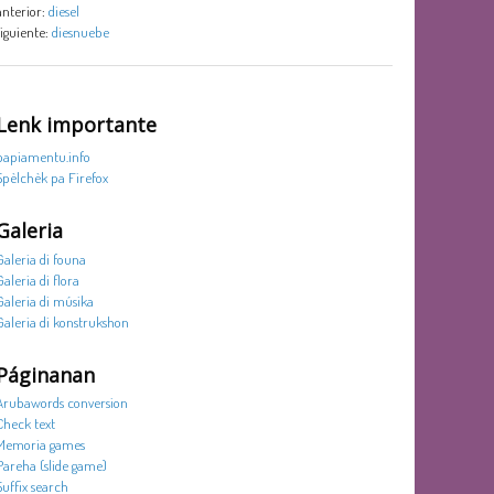
anterior:
diesel
siguiente:
diesnuebe
Lenk importante
papiamentu.info
Spèlchèk pa Firefox
Galeria
Galeria di founa
Galeria di flora
Galeria di músika
Galeria di konstrukshon
Páginanan
Arubawords conversion
Check text
Memoria games
Pareha (slide game)
Suffix search