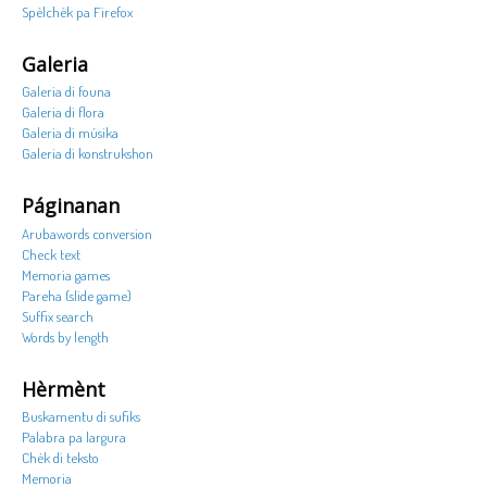
Spèlchèk pa Firefox
Galeria
Galeria di founa
Galeria di flora
Galeria di músika
Galeria di konstrukshon
Páginanan
Arubawords conversion
Check text
Memoria games
Pareha (slide game)
Suffix search
Words by length
Hèrmènt
Buskamentu di sufiks
Palabra pa largura
Chèk di teksto
Memoria