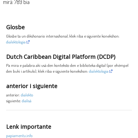
mirá: 789 bia
Glosbe
Glosbe ta un dikshonario internashonal, klek riba e siguiente konekshon:
dialektologia
Dutch Caribbean Digital Platform (DCDP)
Pa mira e palabra aki usá den konteksto den e biblioteka digital (por ehèmpel
den buki i artíkulo), klek riba e siguiente konekshon:
dialektologia
anterior i siguiente
anterior:
dialekto
siguiente:
dialisá
Lenk importante
papiamentu.info