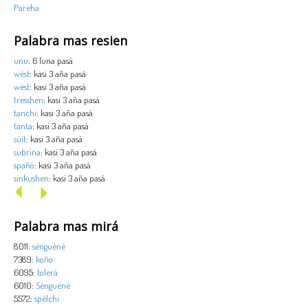
Pareha
Palabra mas resien
unu
: 6 luna pasá
wèst
: kasi 3 aña pasá
wèst
: kasi 3 aña pasá
tresshen
: kasi 3 aña pasá
tanchi
: kasi 3 aña pasá
tanta
: kasi 3 aña pasá
sùit
: kasi 3 aña pasá
subrina
: kasi 3 aña pasá
spañó
: kasi 3 aña pasá
sinkushen
: kasi 3 aña pasá
Palabra mas mirá
8011:
sènguènè
7389:
koño
6095:
tolerá
6010:
Sènguènè
5572:
spèlchi