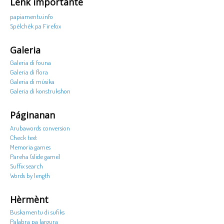
Lenk importante
papiamentu.info
Spèlchèk pa Firefox
Galeria
Galeria di founa
Galeria di flora
Galeria di músika
Galeria di konstrukshon
Páginanan
Arubawords conversion
Check text
Memoria games
Pareha (slide game)
Suffix search
Words by length
Hèrmènt
Buskamentu di sufiks
Palabra pa largura