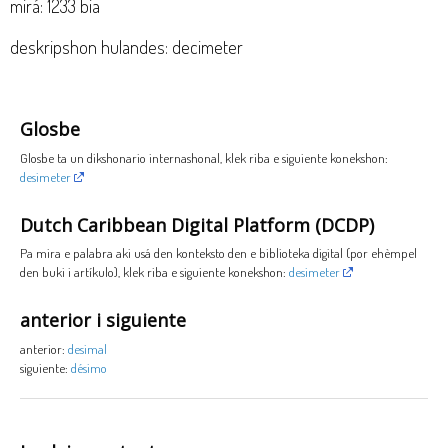
mirá: 1233 bia
deskripshon hulandes: decimeter
Glosbe
Glosbe ta un dikshonario internashonal, klek riba e siguiente konekshon:
desimeter
Dutch Caribbean Digital Platform (DCDP)
Pa mira e palabra aki usá den konteksto den e biblioteka digital (por ehèmpel
den buki i artíkulo), klek riba e siguiente konekshon:
desimeter
anterior i siguiente
anterior:
desimal
siguiente:
désimo