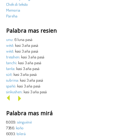
Chèk di teksto
Memoria
Pareha
Palabra mas resien
unu
: 6 luna pasá
wèst
: kasi 3 aña pasá
wèst
: kasi 3 aña pasá
tresshen
: kasi 3 aña pasá
tanchi
: kasi 3 aña pasá
tanta
: kasi 3 aña pasá
sùit
: kasi 3 aña pasá
subrina
: kasi 3 aña pasá
spañó
: kasi 3 aña pasá
sinkushen
: kasi 3 aña pasá
Palabra mas mirá
8009:
sènguènè
7386:
koño
6093:
tolerá