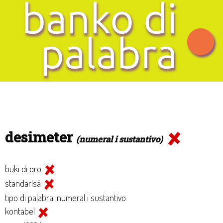
desimeter
(numeral i sustantivo)
buki di oro
standarisá
tipo di palabra: numeral i sustantivo
kontabel