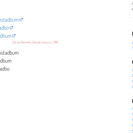
stadtium
dtio
dtium
Lijst van Elementen, Gertrude Franca e.a., 2019
mstadtium
adtium
adtio