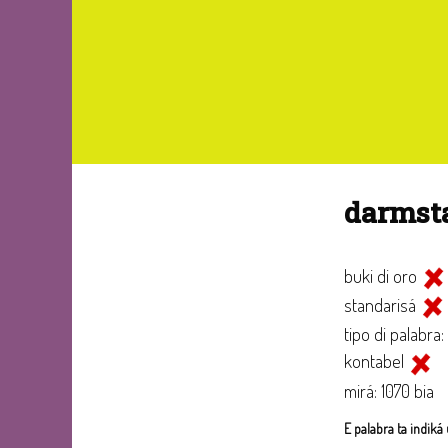
darmst
buki di oro
standarisá
tipo di palabra:
kontabel
mirá: 1070 bia
E palabra ta indiká