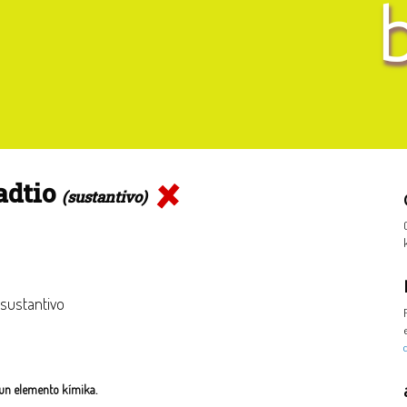
adtio
(sustantivo)
 sustantivo
 un elemento kímika.