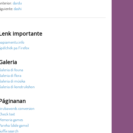
anterior:
dardu
siguiente:
dashi
Lenk importante
papiamentu.info
Spèlchèk pa Firefox
Galeria
Galeria di founa
Galeria di flora
Galeria di músika
Galeria di konstrukshon
Páginanan
Arubawords conversion
Check text
Memoria games
Pareha (slide game)
Suffix search