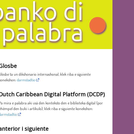
Glosbe
Glosbe ta un dikshonario internashonal, klek riba e siguiente
konekshon:
darmstadtio
Dutch Caribbean Digital Platform (DCDP)
Pa mira e palabra aki usá den konteksto den e biblioteka digital (por
ehèmpel den buki i artíkulo), klek riba e siguiente konekshon:
darmstadtio
anterior i siguiente