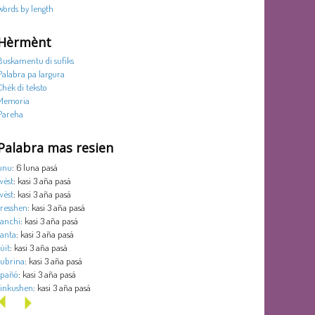
Words by length
Hèrmènt
Buskamentu di sufiks
Palabra pa largura
Chèk di teksto
Memoria
Pareha
Palabra mas resien
unu
: 6 luna pasá
wèst
: kasi 3 aña pasá
wèst
: kasi 3 aña pasá
tresshen
: kasi 3 aña pasá
tanchi
: kasi 3 aña pasá
tanta
: kasi 3 aña pasá
sùit
: kasi 3 aña pasá
subrina
: kasi 3 aña pasá
spañó
: kasi 3 aña pasá
sinkushen
: kasi 3 aña pasá