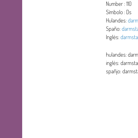
Number : 110
Símbolo : Ds
Hulandes:
darm
Spaño:
darmsta
Inglès:
darmsta
hulandes: dar
inglès: darmst
spañjo: darmst