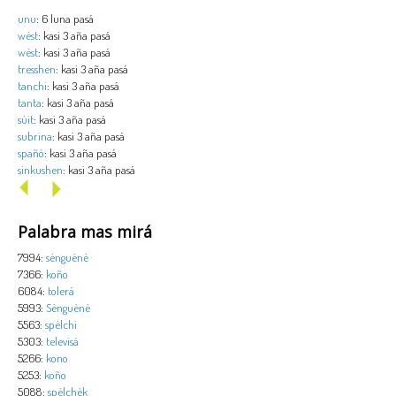
unu
: 6 luna pasá
wèst
: kasi 3 aña pasá
wèst
: kasi 3 aña pasá
tresshen
: kasi 3 aña pasá
tanchi
: kasi 3 aña pasá
tanta
: kasi 3 aña pasá
sùit
: kasi 3 aña pasá
subrina
: kasi 3 aña pasá
spañó
: kasi 3 aña pasá
sinkushen
: kasi 3 aña pasá
Palabra mas mirá
7994:
sènguènè
7366:
koño
6084:
tolerá
5993:
Sènguènè
5563:
spèlchi
5303:
televisá
5266:
kono
5253:
koño
5088:
spèlchèk