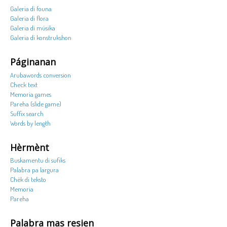
Galeria di founa
Galeria di flora
Galeria di músika
Galeria di konstrukshon
Páginanan
Arubawords conversion
Check text
Memoria games
Pareha (slide game)
Suffix search
Words by length
Hèrmènt
Buskamentu di sufiks
Palabra pa largura
Chèk di teksto
Memoria
Pareha
Palabra mas resien