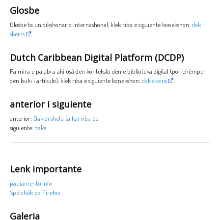
Glosbe
Glosbe ta un dikshonario internashonal, klek riba e siguiente konekshon:
dak
skeins
Dutch Caribbean Digital Platform (DCDP)
Pa mira e palabra aki usá den konteksto den e biblioteka digital (por ehèmpel
den buki i artíkulo), klek riba e siguiente konekshon:
dak skeins
anterior i siguiente
anterior:
Dak di shelu ta kai riba bo
siguiente:
daka
Lenk importante
papiamentu.info
Spèlchèk pa Firefox
Galeria