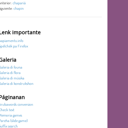
anterior:
chapariá
siguiente:
chapin
Lenk importante
papiamentu.info
Spèlchèk pa Firefox
Galeria
Galeria di founa
Galeria di flora
Galeria di músika
Galeria di konstrukshon
Páginanan
Arubawords conversion
Check text
Memoria games
Pareha (slide game)
Suffix search