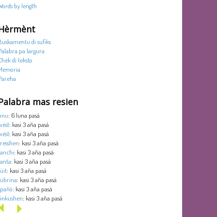
Words by length
Hèrmènt
Buskamentu di sufiks
Palabra pa largura
Chèk di teksto
Memoria
Pareha
Palabra mas resien
unu
: 6 luna pasá
wèst
: kasi 3 aña pasá
wèst
: kasi 3 aña pasá
tresshen
: kasi 3 aña pasá
tanchi
: kasi 3 aña pasá
tanta
: kasi 3 aña pasá
sùit
: kasi 3 aña pasá
subrina
: kasi 3 aña pasá
spañó
: kasi 3 aña pasá
sinkushen
: kasi 3 aña pasá