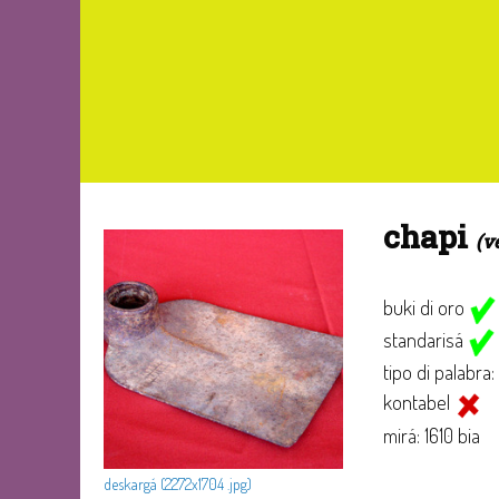
chapi
(v
buki di oro
standarisá
tipo di palabra
kontabel
mirá: 1610 bia
deskargá (2272x1704 .jpg)