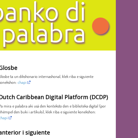
Glosbe
Glosbe ta un dikshonario internashonal, klek riba e siguiente
konekshon:
chapi
Dutch Caribbean Digital Platform (DCDP)
Pa mira e palabra aki usá den konteksto den e biblioteka digital (por
ehèmpel den buki i artíkulo), klek riba e siguiente konekshon:
chapi
anterior i siguiente