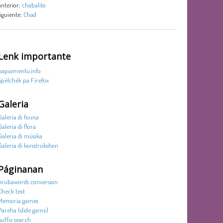
anterior:
chabalito
siguiente:
Chad
Lenk importante
papiamentu.info
Spèlchèk pa Firefox
Galeria
Galeria di founa
Galeria di flora
Galeria di músika
Galeria di konstrukshon
Páginanan
Arubawords conversion
Check text
Memoria games
Pareha (slide game)
Suffix search