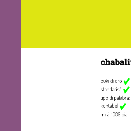
chabal
buki di oro
standarisá
tipo di palabra:
kontabel
mirá: 1089 bia