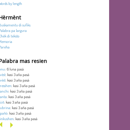
Words by length
Hèrmènt
Buskamentu di sufiks
Palabra pa largura
Chèk di teksto
Memoria
Pareha
Palabra mas resien
unu
: 6 luna pasá
wèst
: kasi 3 aña pasá
wèst
: kasi 3 aña pasá
tresshen
: kasi 3 aña pasá
tanchi
: kasi 3 aña pasá
tanta
: kasi 3 aña pasá
sùit
: kasi 3 aña pasá
subrina
: kasi 3 aña pasá
spañó
: kasi 3 aña pasá
sinkushen
: kasi 3 aña pasá