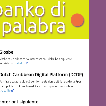
Glosbe
Glosbe ta un dikshonario internashonal, klek riba e siguiente
konekshon:
chabalitu
Dutch Caribbean Digital Platform (DCDP)
Pa mira e palabra aki usá den konteksto den e biblioteka digital (por
ehèmpel den buki i artíkulo), klek riba e siguiente konekshon:
chabalitu
anterior i siguiente